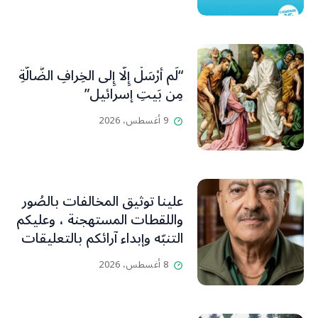
“لَم أُرْسَلْ إِلَّا إِلى الخِرافِ الضَّالَّةِ
مِن بَيتِ إسرائيل”
9 أغسطس، 2026
علينا توثيق المخالفات بالصُور
واللقطات المستهجنة ، وعليكم
التنبّه وإبداء آرائكم بالتعليقات
(جورج صبّاغ)
8 أغسطس، 2026