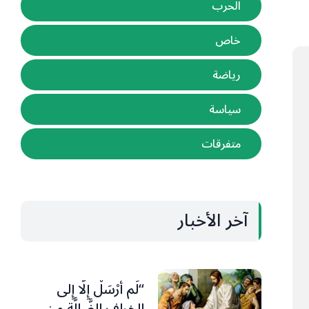
الحرب
خاص
رياضة
سياسة
متفرقات
آخر الأخبار
“لَم أُرْسَلْ إِلَّا إِلى