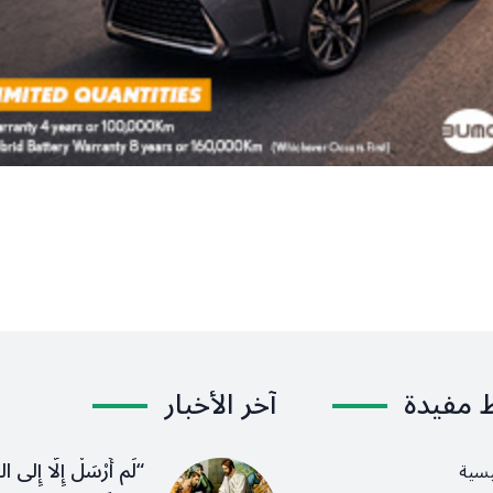
ط مفيدة
آخر الأخبار
“لَم أُرْسَلْ إِلَّا إِلى ا
يسية