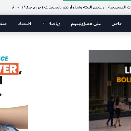
ة ، وعليكم التنبّه وإبداء آرائكم بالتعليقات (جورج صبّاغ)
قرطبا أحيت يوم الوفاء لشهيدي الغدر غيث ونورا الخوري وشهداء ٤ آب من أبناء البلدة.
خاص
على مسؤوليتهم
رياضة
اقتصاد
متف