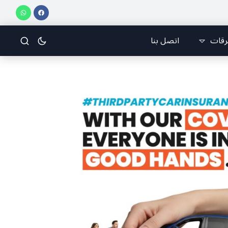
. كارين الخوري افرام: لقد كان بيتنا، بوجود والدي، ينبض دائماً بالحياة، ويجمع الأهل والمحبين. وحاول الغدر والشرّ إقفاله لكنه لم يستطع لأنه بيت رسالة وتاريخ وإيمان وقيم مستمرة (صور وVideo)
رقات
اتصل بنا