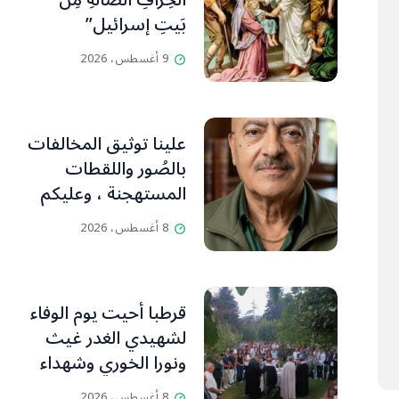
الخِرافِ الضَّالَّةِ مِن
بَيتِ إسرائيل”
9 أغسطس، 2026
علينا توثيق المخالفات
بالصُور واللقطات
المستهجنة ، وعليكم
التنبّه وإبداء آرائكم
8 أغسطس، 2026
بالتعليقات (جورج
صبّاغ)
قرطبا أحيت يوم الوفاء
لشهيدي الغدر غيث
ونورا الخوري وشهداء
٤ آب من أبناء البلدة..
8 أغسطس، 2026