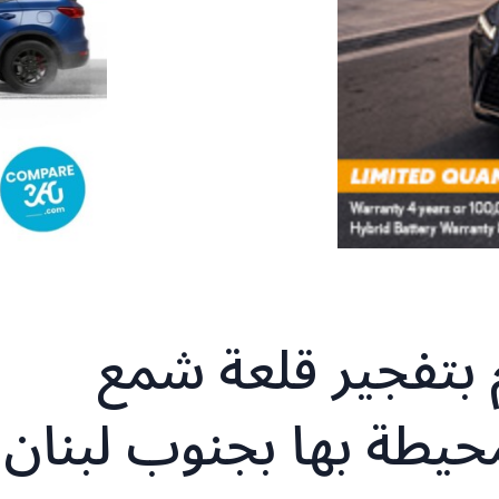
 بتفجير قلعة شمع
محيطة بها بجنوب لبنان