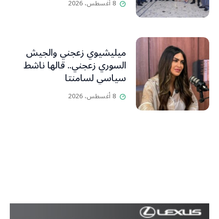
8 أغسطس، 2026
L’OLJ / Par Scarlett
HADDAD
ميليشيوي زعجني والجيش
السوري زعجني.. قالها ناشط
سياسي لسامنتا
8 أغسطس، 2026