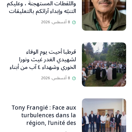
واللقطات المستهجنة ، وعليكم
التنبّه وإبداء آرائكم بالتعليقات
(جورج صبّاغ)
8 أغسطس، 2026
قرطبا أحيت يوم الوفاء
لشهيدي الغدر غيث ونورا
الخوري وشهداء ٤ آب من أبناء
البلدة.. كارين الخوري افرام: لقد
8 أغسطس، 2026
كان بيتنا، بوجود والدي، ينبض
دائماً بالحياة، ويجمع الأهل
والمحبين. وحاول الغدر والشرّ
إقفاله لكنه لم يستطع لأنه
Tony Frangié : Face aux
بيت رسالة وتاريخ وإيمان وقيم
turbulences dans la
مستمرة (صور وVideo)
région, l’unité des
Libanais est primordiale