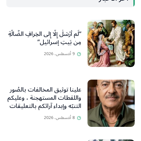
“لَم أُرْسَلْ إِلَّا إِلى الخِرافِ الضَّالَّةِ
مِن بَيتِ إسرائيل”
9 أغسطس، 2026
علينا توثيق المخالفات بالصُور
واللقطات المستهجنة ، وعليكم
التنبّه وإبداء آرائكم بالتعليقات
(جورج صبّاغ)
8 أغسطس، 2026