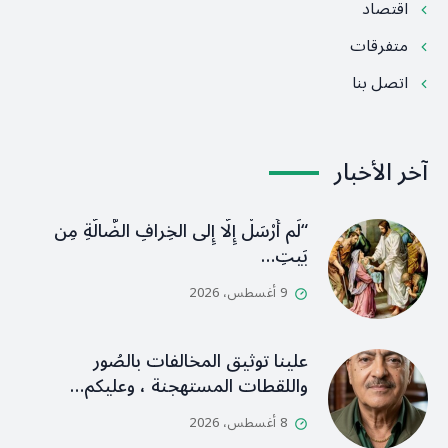
اقتصاد
متفرقات
اتصل بنا
آخر الأخبار
“لَم أُرْسَلْ إِلَّا إِلى الخِرافِ الضَّالَّةِ مِن
بَيتِ…
9 أغسطس، 2026
علينا توثيق المخالفات بالصُور
واللقطات المستهجنة ، وعليكم…
8 أغسطس، 2026