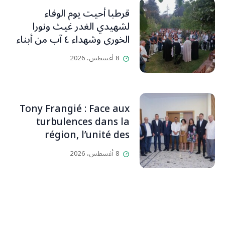
قرطبا أحيت يوم الوفاء
لشهيدي الغدر غيث ونورا
الخوري وشهداء ٤ آب من أبناء
البلدة.. كارين الخوري افرام: لقد
8 أغسطس، 2026
كان بيتنا، بوجود والدي، ينبض
دائماً بالحياة، ويجمع الأهل
والمحبين. وحاول الغدر والشرّ
إقفاله لكنه لم يستطع لأنه
Tony Frangié : Face aux
بيت رسالة وتاريخ وإيمان وقيم
turbulences dans la
مستمرة (صور وVideo)
région, l’unité des
Libanais est primordiale
8 أغسطس، 2026
L’OLJ / Par Scarlett
HADDAD