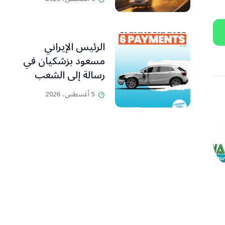
التخريبية يحاصر
الجانب اللبناني
الرئيس الإيراني
مسعود بزشكيان في
رسالة إلى الشعب
الإيراني:كل جهود
5 أغسطس، 2026
العدو تتركز على إيجاد
الفرقة والانقسام في
إيران.