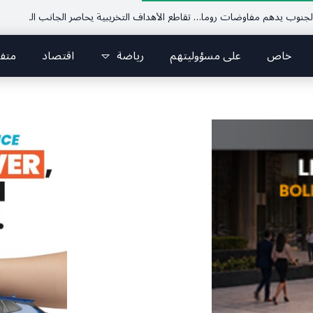
 مفاوضات روما… تقاطع الأهداف التخريبية يحاصر الجانب اللبناني
الرئيس ا
خاص
على مسؤوليتهم
رياضة
اقتصاد
متف