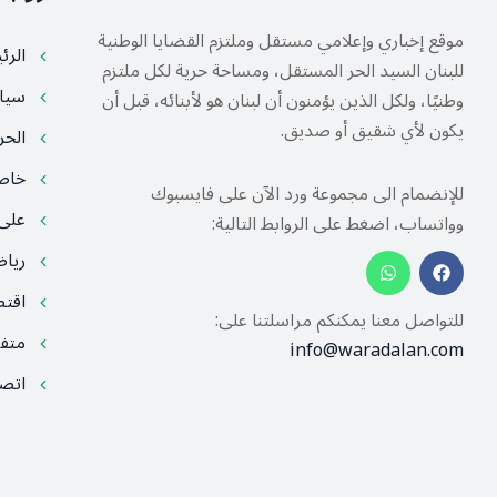
موقع إخباري وإعلامي مستقل وملتزم القضايا الوطنية
الرئ
للبنان السيد الحر المستقل، ومساحة حرية لكل ملتزم
سيا
وطنيًا، ولكل الذين يؤمنون أن لبنان هو لأبنائه، قبل أن
يكون لأي شقيق أو صديق.
الح
خا
للإنضمام الى مجموعة ورد الآن على فايسبوك
على
وواتساب، اضغط على الروابط التالية:
ريا
اقت
للتواصل معنا يمكنكم مراسلتنا على:
متف
info@waradalan.com
اتصل