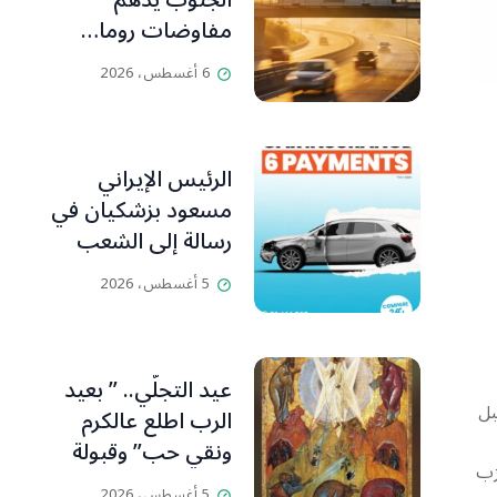
الجنوب يدهم
مفاوضات روما…
تقاطع الأهداف
6 أغسطس، 2026
التخريبية يحاصر
الجانب اللبناني
الرئيس الإيراني
مسعود بزشكيان في
رسالة إلى الشعب
الإيراني:كل جهود
5 أغسطس، 2026
العدو تتركز على إيجاد
الفرقة والانقسام في
إيران.
عيد التجلّي.. ” بعيد
قبل
الرب اطلع عالكرم
ونقي حب” وقبولة
ى حزب
وفرقيع
5 أغسطس، 2026