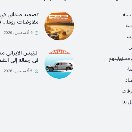
تصعيد ميداني في 
يسية
مفاوضات روما… ت
سة
6 أغسطس، 2026
رب
ص
الرئيس الإيراني م
 مسؤوليتهم
في رسالة إلى ال
ضة
5 أغسطس، 2026
صاد
رقات
 بنا