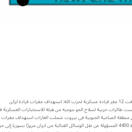
جيش الدفاع شن سلسلة غارات على ضاحية بيروت الجنوبية استهدفت 12 مقر قيادة عسكرية لحزب الله: استهداف مقرات قيادة لركن
ية في حزب الله شنت طائرات حربية لسلاح الجو بتوجيه من هيئة الاستخبارات العسكرية 
 عسكرية لحزب الله في منطقة الضاحية الجنوبية في بيروت. شملت الغارات استهداف مقرات
لركن الاستخبارات في حزب الله ووحدة الصواريخ البحرية فيه والوحدة 4400 المسؤولة عن نقل الوسائل القتالية من ايران مرورًا بسوريا إل