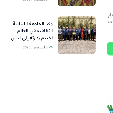
ام
ات
وفد الجامعة اللبنانية
الثقافية في العالم
اختتم زيارته إلى لبنان
مؤكدا: إطلاق مسار
5 أغسطس، 2026
“لبنان… اليوم التالي”
بالشراكة مع ملتقى
التأثير المدني