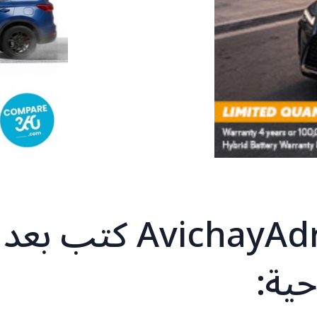
افيخاي ادرعي @AvichayAdraee كتب بعد
حية: