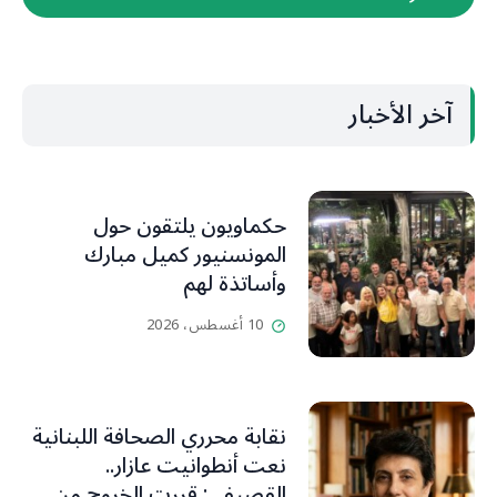
آخر الأخبار
حكماويون يلتقون حول
المونسنيور كميل مبارك
وأساتذة لهم
10 أغسطس، 2026
نقابة محرري الصحافة اللبنانية
نعت أنطوانيت عازار..
القصيفي: قررت الخروج من