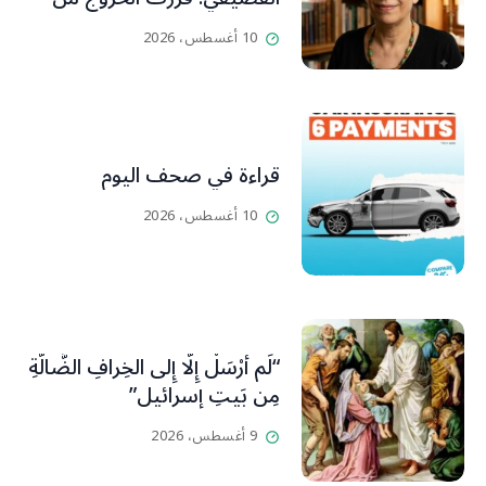
عزلتها والإنطلاق إلى عالم
10 أغسطس، 2026
أفضل ينسيها ما سامته من
عذابات ومعاناة
قراءة في صحف اليوم
10 أغسطس، 2026
“لَم أُرْسَلْ إِلَّا إِلى الخِرافِ الضَّالَّةِ
مِن بَيتِ إسرائيل”
9 أغسطس، 2026