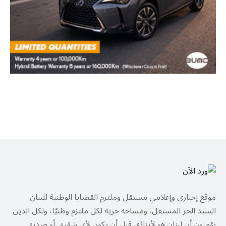
موقع إخباري وإعلامي مستقل وملتزم القضايا الوطنية للبنان
السيد الحر المستقل، ومساحة حرية لكل ملتزم وطنيًا، ولكل الذين
يؤمنون أن لبنان هو لأبنائه، قبل أن يكون لأي شقيق أو صديق.