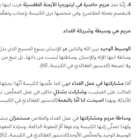
4.
إنّنا نجد
مريم حاضرة في ليتورجيا الأزمنة الطقسيّة
قرب ابنها 
لاينفصم بعمله الخلاصيّ. وفي شخصها ترى الكنيسة بإعجاب وتعظّم ثم
مريم هي وسيطة وشريكة الفداء.
الوسيط الوحيد
بين الله والناس هو الإنسان يسوع المسيح الذي بذل ذاته فدىً عن
وساطة ابنها الإله والإنسان. وساطتها ليست من ذاتها، بل تنبع من
ولا تصنعه (الدستور العقائديّ في الكنيسة، 60).
أمّا
مشاركتها في عمل الفداء
فهي كما علّمتها الكنيسة أنّها: بحبله
المائت على الصليب،
وشاركت بشكلٍ
خاصّ في عمل المخلّص، بالطا
الأبديّة. وبهذا
اصبحت لنا أمًّا بالنعمة
(الدستور العقائديّ في الكنيسة، 1
وساطة مريم ومشاركتها
في عمل الفداء والخلاص
مستمرّان
بتشفّ
ولهذا تصلّي إليها الكنيسة وتدعوها أمّ المعونة الدائمة، وسيّدة المعو
الوسيط الوحيد والمخلّص الأوحد(الدستور العقائديّ في الكنيسة، 62).