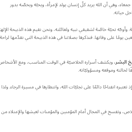
 جمعاء، وهي أن الله يريد كلّ إنسان يولد لإمرأة، ويحبّه ويخصّه بدور
حل حياته.
 وأوجّه تحيّة خاصّة لشقيقي نبيه ولعائلته، ونحن نقيم هذه الذبيحة الإلهيّ
ين يومًا على وفاتها. فنذكرها بصلاتنا في هذه الذبيحة التي نقدّمها لراحة
يخ البشر،
ويكشف أسراره الخلاصيّة في الوقت المناسب، ومع الأشخاص
ا لحالته وموقعه ومسؤوليّاته.
إذ تعتبره انفتاحًا دائمًا على تجليّات الله، وانتظارها في مسيرة الرجاء. ولذا
خلاص، وتفسح في المجال أمام المؤمنين والمؤمنات لعيشها والإمتلاء من