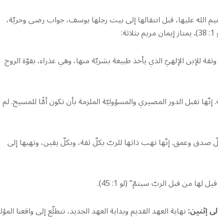
م الله عليها، قبل انتقالها إلى بيت رجلها يوسف، جواب رضى وحريّة،
38)
.
يمتاز إيمان مريم بثلاثة:
ثقة للإبن الإلهيّ الذي يأخذ طبيعة بشريّة منها، وهي عذراء، بقوّة الروح
إنّها تقبل الدور المصيري والمسؤوليّة الملزمة بأن تكون أمًّا للمسيح. لم
صدق وعمق. إنّها تهب ذاتها للربّ بكلّ ثقة، وبكلّ يقين، وتهبها إلى
ا من قبل الربّ سيتمّ” (لو 1: 45).
لى إثنين:
نهاية العهد القديم وبداية العهد الجديد، نتطلّع إلى واقعنا المؤلم