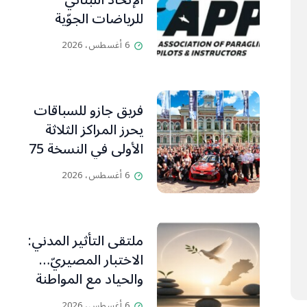
الإتحاد اللبناني
للرياضات الجوّية
وجمعية طيّاري
6 أغسطس، 2026
ومدرّبي الطيران
الشراعي
فريق جازو للسباقات
يحرز المراكز الثلاثة
الأولى في النسخة 75
من رالي فنلندا
6 أغسطس، 2026
ملتقى التأثير المدني:
الاختبار المصيريّ…
والحياد مع المواطنة
بوصلة
6 أغسطس، 2026