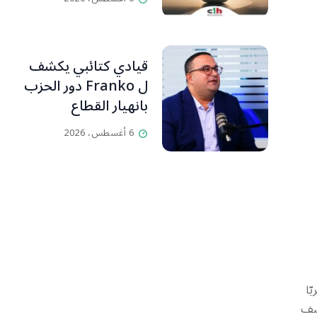
قيادي كتائبي يكشف
ل Franko دور الحزب
بانهيار القطاع
المصرفي
6 أغسطس، 2026
ّا
وسف