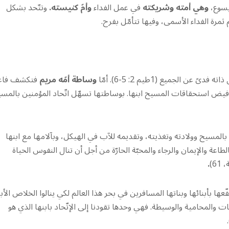
يسوع،
وهي أمته وشريكته
في عمل الفداء
وأمّ كنيسته.
وتتّحد بشكل
رة الفداء الأسمى، وفيها تتأمّل بفرح.
 الجميع (1طيم 2: 5-6). أمّا
وساطة أمّه مريم
فتكشف فاعل
 فيض استحقاقات المسيح ابنها. بوساطتها تسهّل اتّحاد المؤمنين بالمس
ا بالمسيح وولادته وتغذيته، وتقديمه للآب في الهيكل، وبآلامها مع ابنها
عة والإيمان والرجاء والمحبّة الحارّة من أجل أن تنال النفوس الحياة
6)
.
عها بأبنائها وبناتها المسافرين في بحر هذا العالم لكي ينالوا الخلاص الأبد
نات والمحامية والوسيطة. فهي وحدها تقودنا إلى الإتّحاد بابنها الذي هو