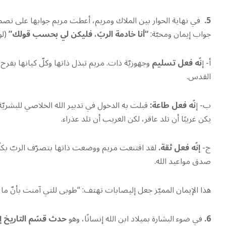
5.
في نهاية الحوار بين الملاك ومريم، أعطت مريم جوابها على تصمي
جواب إيمان ومحبّة:
“أنا خادمة الربّ، ف
ل
يكن لي بحسب قولك”
(لو 1: 
أ- إ
نّه فعل تسليم
وجهوزيّة ذات. مريم تبذل ذاتها وكلّ كيانها بفرح و
القدس.
ب- إ
نّه فعل طاعة:
قبلت به الدخول في تدبير الله الخلاصي للبشريّة. 
يكن غريبًا أن تلد عاقر، لكن الغريب أن تلد عذراء.
ج-
إنّه فعل ثقة.
لقد اقتنعت مريم ووضعت ذاتها بتصرّف الربّ بكلّ 
صدق مواعيد الله.
هذا الإيمان المميّز جعل إليصابات تهتف: “طوبى للتي آمنت بأنّ ما قيل له
6.
في ضوء البشارة بميلاد ابن الله إنسانًا، وهو
حدث قسّم التاريخ إ