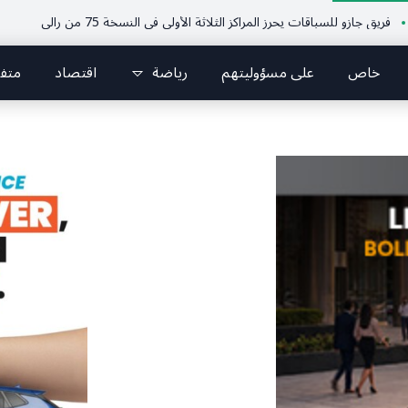
 للسباقات يحرز المراكز الثلاثة الأولى في النسخة 75 من رالي فنلندا
ملتقى ا
خاص
على مسؤوليتهم
رياضة
اقتصاد
متف