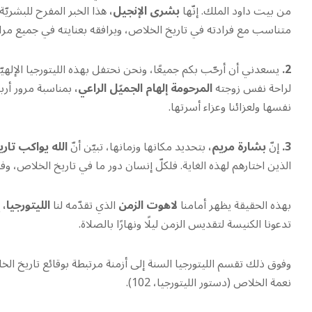
من بيت داود الملك. إنّها
بشرى الإنجيل،
هذا الخبر المفرح للبشريّة
متناسب مع فرادته في تاريخ الخلاص، ويرافقه بعنايته في جميع مرا
2.
يسعدني أن أرحّب بكم جميعًا، ونحن نحتفل بهذه الليتورجيا الإلهيّة.
لراحة نفس زوجته
المرحومة إلهام الجميّل الراعي،
بمناسبة مرور أربع
نفسها ولعزائنا وعزاء أسرتها.
3.
إنّ
بشارة مريم،
بتحديد مكانها وزمانها، تبيّن أنّ
الله يواكب تار
الذين اختارهم لهذه الغاية. فلكلّ إنسان دور ما في تاريخ الخلاص، وفقً
بهذه الحقيقة يظهر أمامنا
لاهوت الزمن
الذي تقدّمه لنا
الليتورجيا،
تدعونا الكنيسة لتقديس الزمن ليلًا ونهارًا بالصلاة.
وفوق ذلك تقسم الليتورجيا السنة إلى أزمنة مرتبطة بوقائع تاريخ ال
نعمة الخلاص (دستور الليتورجيا، 102).