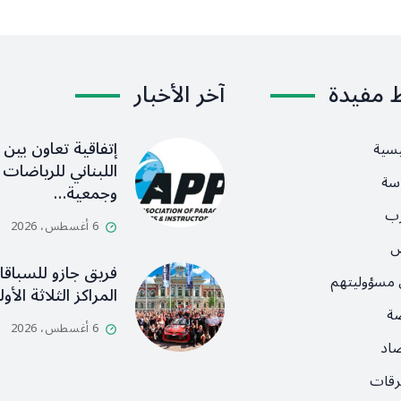
ط مفيدة
آخر الأخبار
إتفاقية تعاون بين ا
يسية
اللبناني للرياضات ا
سة
وجمعية…
رب
6 أغسطس، 2026
ص
فريق جازو للسباق
 مسؤوليتهم
المراكز الثلاثة الأ
ضة
6 أغسطس، 2026
صاد
رقات