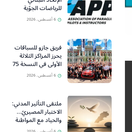
الإتحاد اللبناني
للرياضات الجوّية
وجمعية طيّاري
6 أغسطس، 2026
ومدرّبي الطيران
الشراعي
فريق جازو للسباقات
يحرز المراكز الثلاثة
الأولى في النسخة 75
من رالي فنلندا
6 أغسطس، 2026
ملتقى التأثير المدني:
الاختبار المصيريّ…
والحياد مع المواطنة
بوصلة
6 أغسطس، 2026