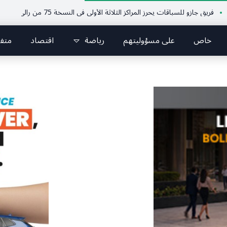
زو للسباقات يحرز المراكز الثلاثة الأولى في النسخة 75 من رالي فنلندا
ملتقى 
خاص
على مسؤوليتهم
رياضة
اقتصاد
متف