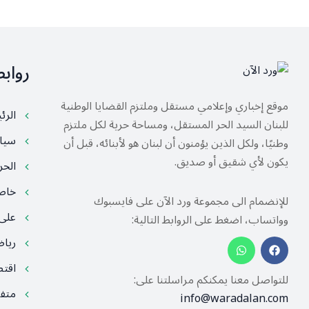
رواب
موقع إخباري وإعلامي مستقل وملتزم القضايا الوطنية
الرئ
للبنان السيد الحر المستقل، ومساحة حرية لكل ملتزم
سيا
وطنيًا، ولكل الذين يؤمنون أن لبنان هو لأبنائه، قبل أن
يكون لأي شقيق أو صديق.
الح
خا
للإنضمام الى مجموعة ورد الآن على فايسبوك
على
وواتساب، اضغط على الروابط التالية:
ريا
اقت
للتواصل معنا يمكنكم مراسلتنا على:
متف
info@waradalan.com