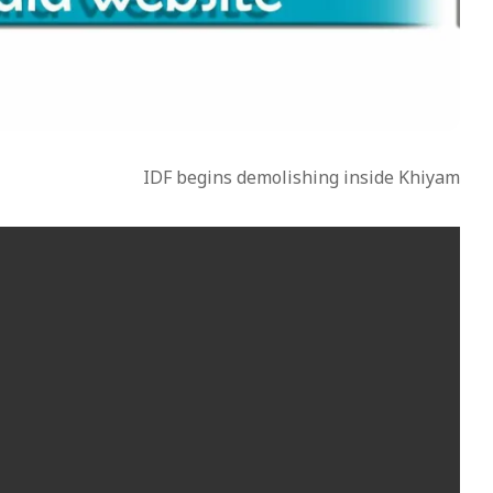
IDF begins demolishing inside Khiyam