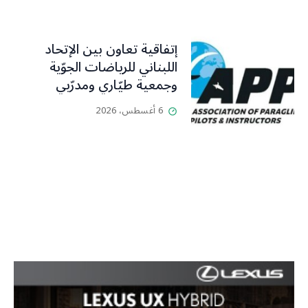
إتفاقية تعاون بين الإتحاد
اللبناني للرياضات الجوّية
وجمعية طيّاري ومدرّبي
الطيران الشراعي
6 أغسطس، 2026