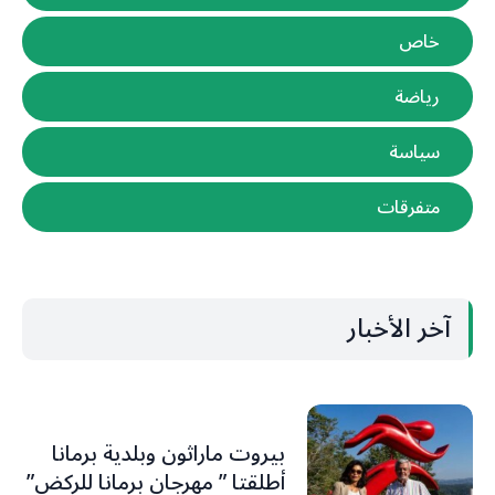
خاص
رياضة
سياسة
متفرقات
آخر الأخبار
بيروت ماراثون وبلدية برمانا
أطلقتا ” مهرجان برمانا للركض”