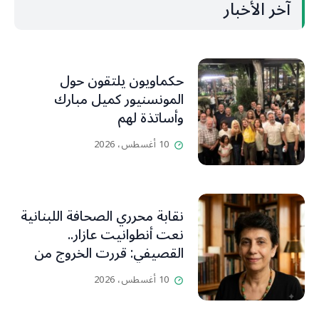
آخر الأخبار
حكماويون يلتقون حول
المونسنيور كميل مبارك
وأساتذة لهم
10 أغسطس، 2026
نقابة محرري الصحافة اللبنانية
نعت أنطوانيت عازار..
القصيفي: قررت الخروج من
عزلتها والإنطلاق إلى عالم
10 أغسطس، 2026
أفضل ينسيها ما سامته من
عذابات ومعاناة