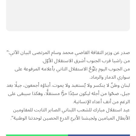
صدر عن وزير الثقافة القاضي محمد وسام المرتضى البيان الآتي:”
‏من راشيا قرب الجنوب أشرق الاستقلال الأوّل.
من الجنوب اليوم يلوِّحُ الاستقلال الثاني بأعلامه المرفوعة على
سواري الدمار والرماد.
لبنان وطنٌ لا ينكسر ولا يُستعبد ولا يموت. أبناؤه أجمعون، جيلًا بعد
جيل، ضحّوا من أجله ليكون سيّدًا حرًّا مستقلًّا، وهكذا سيبقى على
الرغم من أنف أعداء الإنسانية.
عيد استقلال مبارك للشعب اللبناني الصابر الثابت للمقاومين
الأبطال الميامين ولجيشنا الأبيّ الدرع الحصين لوحدتنا الوطنية”.