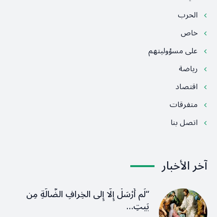
الحرب
خاص
على مسؤوليتهم
رياضة
اقتصاد
متفرقات
اتصل بنا
آخر الأخبار
“لَم أُرْسَلْ إِلَّا إِلى الخِرافِ الضَّالَّةِ مِن
بَيتِ…