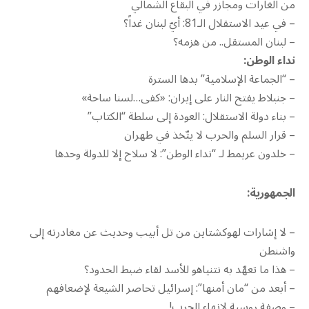
من الغارات ومجازر في البقاع الشمالي
– في عيد الاستقلال الـ81: أيّ لبنان غداً؟
– لبنان المستقل.. من هزمه؟
نداء الوطن:
– “الجماعة الإسلامية” بدها السترة
– جنبلاط يفتح النار على إيران: «كفى…لسنا ساحة»
– بناء دولة الاستقلال: العودة إلى سلطة “الكتاب”
– قرار السلم والحرب لا يتّخذ في طهران
– خلدون عريمط لـ “نداء الوطن”: لا سلاح إلا للدولة وحدها
الجمهورية:
– لا إشارات لهوكشتاين من تل أبيب وحديث عن مغادرته إلى
واشنطن
– هذا ما تعهّد به نتنياهو للأسد لقاء ضبط الحدود؟
– أبعد من “مان أمنها”: إسرائيل تحاصر الشيعة لإضعافهم
– وصفة روسية لإنهاء الحرب!