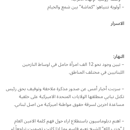
– أولوية نتنياهو: “كماشة” بين شمع والخيام
الاسرار
النهار:
– تبين وجود نحو 12 الف امرأة حامل في اوساط النازحين
اللبنانيين في مختلف المناطق.
– سربت أخبار أمس عن صدور مذكرة ملاحقة وتوقيف بحق رئيس
تكتل نيابي منطلقها الولايات المتحدة الاميركية على خلفية
مساعدة اخرين لسرقة حقوق مواطنة اميركية من اصل لبناني.
– اهتم دبلوماسيون باستطلاع اراء حول فهم كلمة الامين العام
لـ”حزب الله” الشيخ نعيم قاسم وما اذا كانت تضمنت تراجعاً او