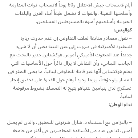
أيام لانسحاب جيش الاحتلال و60 يوماً لانسحاب قوات المقاومة
وأسلحتها الثقيلة، والقوات لا تشمل طبعاً أبناء القرى والبلدات
الجنوبية وأسلحتهم أسوة بالمستوطنين المسلحين.
كواليس:
– تقول مصادر متابعة لملف التفاوض إن عدم حدوث زيارة
للسفيرة الأميركية في بيروت إلى عين التينة يعني أن لا شيء
جديداً عند المبعوث الأميركي أموس هوكشتاين جدير بالبحث مع
الجانب اللبناني، وأن النقاش لا يزال دائراً حول الأساسيات التي
يعلم هوكشتاين أنّها غير قابلة للتفاوض لبنانياً، ما يعني التعثر في
المسار ولو مؤقتاً، وربما وجود أوهام حول القدرة على تحقيق إنجاز
عسكريّ لدى بنيامين نتنياهو يتيح له التمسك بشروط مرفوضة
لبنانياً.
نداء الوطن:
– بالتزامن مع استدعاء د. شارل شرتوني للتحقيق، والذي لم يمثل
أمس، تداعى عدد من الأساتذة المحاضرين في أكثر من جامعة