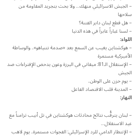
– الجيش الاسرائيلي منهك… ولا بحث بتجريد المقاومة من
سلاحها
– هل قطع لبنان دابر الفتنة؟
– لسنا غباراً عابراً في هذه الدنيا
اللواء:
– هوكشتاين يغيب عن السمع بعد «صدمة نتنياهو».. والوساطة
الأميركية مستمرة
– الإستقلال الـ81: ميقاتي في اليرزة وعون يدحض الإفتراءات ضد
الجيش
– يوم حزن على الوطن..
– المدينة قلب الاقتصاد الفاعل
النهار:
– لبنان يترقُّب نتائج محادثات هوكشتاين في تل أبيب تزامناً مع
عيد الاستقلال…
– الإنتظار الدامي للرد الإسرائيلي: الفجوات مستمرة.. يوم لاهب