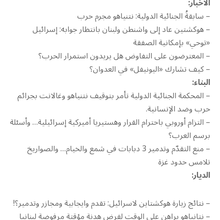
الاخبار:
– سابقةُ الجنائية الدولية: نتنياهو مجرم حرب
– هوكشتين عاد إلى واشنطن ولبنان بانتظار جوابه: إسرائيل
«توحي» بإمكانية الصفقة
– المعترضون على التفاوض هل يريدون استمرار الحرب؟
– كيف تشارك «اليونيفل» في العدوان؟
البناء:
– المحكمة الجنائية الدولية تأمر بتوقيف نتنياهو وغالانت بجرائم
حرب وضد الإنسانية.
– التزام أوروبي باحترام القرار وهستيريا أميركية إسرائيلية… وأسئلة
برسم العرب؟
– منع التقدّم وتدمير 3 دبابات في شمع والخيام… والصواريخ
تلامس حدود غزة
الديار:
– نتائج زيارة هوكشتاين لاسرائيل: تقدم وايجابية ومجازر وتدمير؟!
– نتانياهو يراهن على الوقت لفرض هدنة مؤقتة مرفوضة لبنانيا