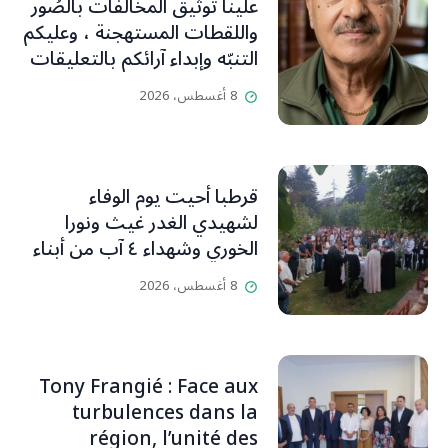
علينا توثيق المخالفات بالصُور
واللقطات المستهجنة ، وعليكم
التنبّه وإبداء آرائكم بالتعليقات
(جورج صبّاغ)
8 أغسطس، 2026
قرطبا أحيت يوم الوفاء
لشهيدي الغدر غيث ونورا
الخوري وشهداء ٤ آب من أبناء
البلدة.. كارين الخوري افرام: لقد
8 أغسطس، 2026
كان بيتنا، بوجود والدي، ينبض
دائماً بالحياة، ويجمع الأهل
والمحبين. وحاول الغدر والشرّ
إقفاله لكنه لم يستطع لأنه
Tony Frangié : Face aux
بيت رسالة وتاريخ وإيمان وقيم
turbulences dans la
مستمرة (صور وVideo)
région, l’unité des