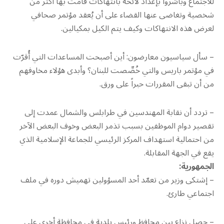
للاجتماع وباشروا بإعداد لائحة بانتهاكات قامت بها أكثر من
شخصية وتغاضى عنها القضاء على أن يُعقد مؤتمر صحافي
لعرض هذه الانتهاكات وكيف يتم الكيل بمكيالين.
– سأل سياسيون معارضون: أين أصبحت المساعدات التي أُقرّت
في مؤتمر باريس والتي خُصِّصت للبنان؟ وأبدى هؤلاء مخاوفهم
من أن تبقى المقررات حبراً على ورق.
– تردد أن نقابة المهندسين في طرابلس والشمال عمدت إلى
تقصير دوام الموظفين بسبب تذمر البعض وخوف البعض الآخر
من احتمالية استهداف المركز الرئيسي للجماعة الإسلامية الذي
يقع في الجهة المقابلة.
الجمهورية:
– إشتكى وزير من تعمّد أحد المسؤولين تهميش دوره في ملف
اجتماعي طارئ.
– حصل نزاع بين محافظ ورئيس بلدية في محافظة أخرى على