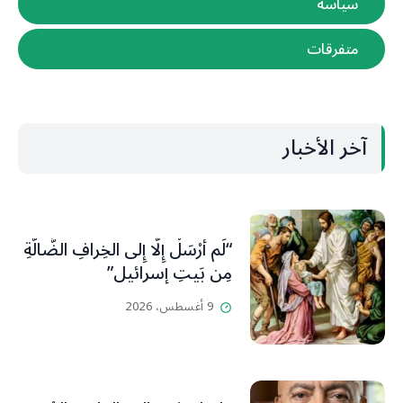
سياسة
متفرقات
آخر الأخبار
“لَم أُرْسَلْ إِلَّا إِلى الخِرافِ الضَّالَّةِ
مِن بَيتِ إسرائيل”
9 أغسطس، 2026