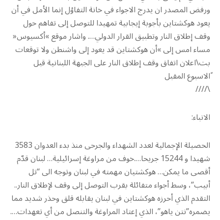
ورفض المصدر ان يدرج الاجواء في خانة التفاؤل إنما الأمل في أن
يعود هوكشتاين بأجوبة إيجابية تمهيدا للتوصل إلى تفاهم حول
وقف إطلاق النار وتطبيق القرار الدولي…. واشار موقع »أكسيوس«
مساء امس إلى »أن هوكشتاين قد يعود إلى واشنطن ولا توقعات
بت\اعلان اتفاق وقف إطلاق النار على الجبهة اللبنانية قبل
ًالاسبوع المقبل
\////
الانباء:
الحصيلة الإجمالية لعدد الشهداء والجرحى منذ بدء العدوان 3583
شهيدا و 15244 جريحا….خوف من مراوغة إسرائيلية… لبنان قدّم
أقصى ما يمكن… هوكشتيان مهمته في لبنان وتوجه الى “تل
أبيب”، وسط أجواء متفائلة بقرب التوصل إلى وقف لإطلاق النار..
التقدم الذي أحرزه هوكشتاين في لبنان يقابله قلق وحذر شديد مما
يضمره”نتن ياهو”، الذي إعتاد المراوغة والتنصل من أي تعهدات….