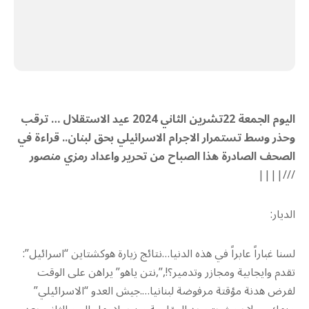
اليوم الجمعة 22تشرين الثاني 2024 عيد الاستقلال … ترقب
وحذر وسط تستمرار الاجرام الاسرائيلي بحق لبنان.. قراءة في
الصحف الصادرة هذا الصباح من تحرير واعداد رمزي منصور
///||||
الديار:
لسنا غباراً عابراً في هذه الدنيا…نتائج زيارة هوكشتاين “اسرائيل”:
تقدم وايجابية ومجازر وتدمير؟!,”,نتن ياهو” يراهن على الوقت
لفرض هدنة مؤقتة مرفوضة لبنانيا….جيش العدو “الاسرائيلي”