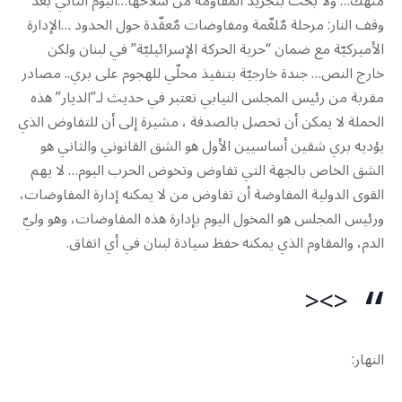
منهك… ولا بحث بتجريد المقاومة من سلاحها…اليوم الثاني بعد
وقف النار: مرحلة مٌلغّمة ومفاوضات مٌعقّدة حول الحدود …الإدارة
الأميركيّة مع ضمان “حرية الحركة الإسرائيليّة” في لبنان ولكن
خارج النص… جندة خارجيّة بتنفيذ محلّي للهجوم على بري.. مصادر
مقربة من رئيس المجلس النيابي تعتبر في حديث لـ”الديار” هذه
الحملة لا يمكن أن تحصل بالصدفة ، مشيرة إلى أن للتفاوض الذي
يؤديه بري شقين أساسيين الأول هو الشق القانوني والثاني هو
الشق الخاص بالجهة التي تفاوض وتخوض الحرب اليوم… لا يهم
القوى الدولية المفاوضة أن تفاوض من لا يمكنه إدارة المفاوضات،
ورئيس المجلس هو المخول اليوم بإدارة هذه المفاوضات، وهو وليّ
الدم، والمقاوم الذي يمكنه حفظ سيادة لبنان في أي اتفاق.
<><
النهار: