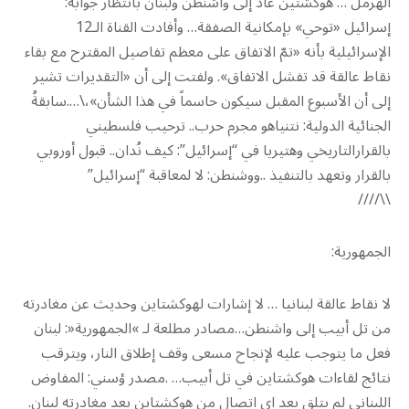
الهرمل … هوكشتين عاد إلى واشنطن ولبنان بانتظار جوابه:
إسرائيل «توحي» بإمكانية الصفقة… وأفادت القناة الـ12
الإسرائيلية بأنه «تمّ الاتفاق على معظم تفاصيل المقترح مع بقاء
نقاط عالقة قد تفشل الاتفاق». ولفتت إلى أن «التقديرات تشير
إلى أن الأسبوع المقبل سيكون حاسماً في هذا الشأن»،\….سابقةُ
الجنائية الدولية: نتنياهو مجرم حرب.. ترحيب فلسطيني
بالقرارالتاريخي وهتيريا في “إسرائيل”: كيف نُدان.. قبول أوروبي
بالقرار وتعهد بالتنفيذ ..ووشنطن: لا لمعاقبة “إسرائيل”
\\////
الجمهورية:
لا نقاط عالقة لبنانيا … لا إشارات لهوكشتاين وحديث عن مغادرته
من تل أبيب إلى واشنطن…مصادر مطلعة لـ »الجمهورية«: لبنان
فعل ما يتوجب عليه لإنجاح مسعى وقف إطلاق النار، ويترقب
نتائج لقاءات هوكشتاين في تل أبيب… .مصدر ؤسني: المفاوض
اللبناني لم يتلق بعد اي اتصال من هوكشتاين بعد مغادرته لبنان.