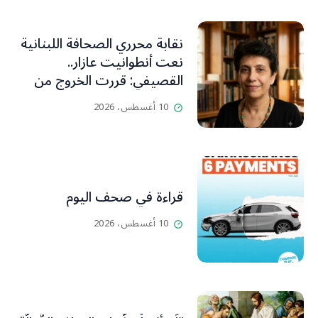
نقابة محرري الصحافة اللبنانية
نعت أنطوانيت عازار..
القصيفي: قررت الخروج من
عزلتها والإنطلاق إلى عالم
10 أغسطس، 2026
أفضل ينسيها ما سامته من
عذابات ومعاناة
قراءة في صحف اليوم
10 أغسطس، 2026