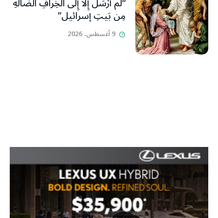
“لَم أُرْسَلْ إِلَّا إِلى الخِرافِ الضَّالَّةِ
مِن بَيتِ إسرائيل”
9 أغسطس، 2026