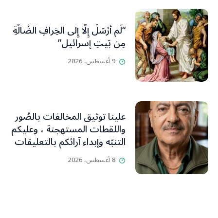
“لَم أُرْسَلْ إِلَّا إِلى الخِرافِ الضَّالَّةِ
مِن بَيتِ إسرائيل”
9 أغسطس، 2026
علينا توثيق المخالفات بالصُور
واللقطات المستهجنة ، وعليكم
التنبّه وإبداء آرائكم بالتعليقات
(جورج صبّاغ)
8 أغسطس، 2026