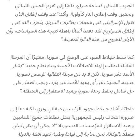
الجنوب اللبناني كساحة صراع، داعيًا إلى تعزيز الجيش اللبناني
وتحقيق وقف إطلاق النار كأولوية. وأكد:
“عند وقف إطلاق النار،
نقول للإسرائيلي كفى هجمات بطائرات الدرونز، ولحزب الله كفى
إطلاق الصواريخ. لقد دفعنا أثمانًا باهظة نتيجة هذه السياسات، وآن
الأوان للخروج من هذه الدائرة المفرغة.”
كما سلط جنبلاط الضوء على الوضع في سوريا، معتبرًا أن المرحلة
المقبلة تتطلب إنهاء الاحتلالات الأجنبية وبناء نظام جديد:
“بشار
الأسد دمّر سوريا، لكن لا بد من مرحلة انتقالية تؤسس لسوريا
جديدة. الحديث عن أي وعود للأسد غير وارد، ويجب العمل على
حل شامل يحفظ وحدة سوريا ويعيد الاستقرار إلى المنطقة.”
داخليًا، أشاد جنبلاط بجهود الرئيسين ميقاتي وبري، لكنه دعا إلى
ضرورة انتخاب رئيس للجمهورية يمثل تطلعات جميع اللبنانيين
ويعيد الاستقرار للمؤسسات الدستورية:
“لا يمكن أن يبقى لبنان
معطلًا بالوكالة. نحن بحاجة إلى قيادة وطنية تعيد الثقة بالدولة