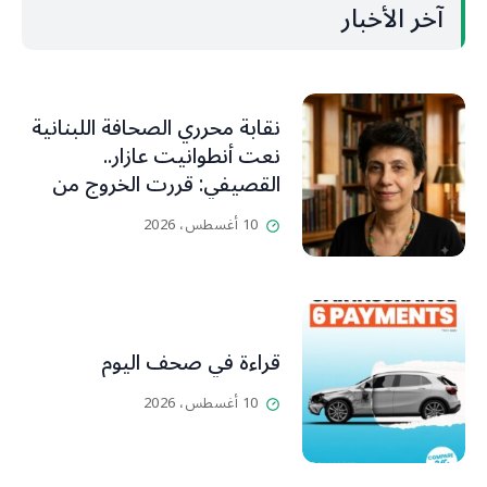
آخر الأخبار
نقابة محرري الصحافة اللبنانية
نعت أنطوانيت عازار..
القصيفي: قررت الخروج من
عزلتها والإنطلاق إلى عالم
10 أغسطس، 2026
أفضل ينسيها ما سامته من
عذابات ومعاناة
قراءة في صحف اليوم
10 أغسطس، 2026