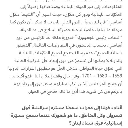
المفاوضات إلى دور الدولة اللبنانية وصلاحياتها وصولاً إلى
المكوّنات اللبنانية ودور كل مكوّن، حيث اعتبر أن “الشيعة مكوّن
أساسي” في لبنان، وأن اليوم التالي للحرب لا يمكن أن يكون كما
مرحلة ما قبلها، خاصة لناحية حصريّة السلاح في يد الدولة.
“انتخاب رئيس للجمهوريّة” ضرورة ملحّة لما للرئيس من دور
أساسي، بحسب الدستور، في المفاوضات القائمة. “الدستور
ضمانة الجميع”، هذه رسالة جعجع لجميع المكوّنات اللبنانية.
والدولة لا يمكنها أن تستمرّ من دون إيجاد حلّ للتركيبة الحالية
التي تعوّق حياة المواطن. مدخل الحلّ هو بتطبيق القرارات الدولية
1559 – 1680 – 1701، وفي حال وقف إطلاق النار فهو أكيد من
أن جميع المواطنين الذين تركوا منازلهم سيعودون إلى بلداتهم
بالرغم من كل شيء. هذا أبرز ما قاله جعجع في الحوار.
أثناء دخولنا إلى معراب سمعنا مسيّرة إسرائيلية فوق
كسروان وكل المناطق، ما هو شعورك عندما تسمع مسيّرة
إسرائيلية فوق سماء لبنان؟