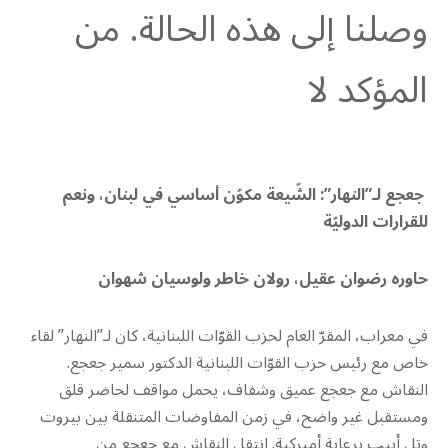
وصلنا إلى هذه الحالة. من
المؤكد لا
جعجع لـ”النهار”: الشّيعة مكوّن أساسي في لبنان، ونعم
للقرارات الدوليّة
حاوره رضوان عقيل، رولان خاطر ولوسيان شهوان
في معراب، المقرّ العام لحزب القوّات اللبنانية، كان لـ”النهار” لقاء
خاص مع رئيس حزب القوّات اللبنانية الدكتور سمير جعجع.
النقاش مع جعجع عميق وشفاف، يحمل مواقف لحاضر قلق
ومستقبل غير واضح، في زمن المفاوضات المتنقلة بين بيروت
وتل أبيب برعاية أميركية. انتقل النقاش مع جعجع من