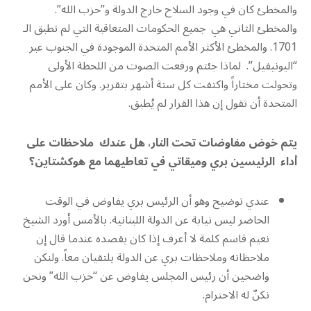
والمخطئ كان في وجود السلاح خارج الدولة و”حزب الله”.
والمخطئ الثاني هي جميع الحكومات المتعاقبة التي لم تطبق الـ
1701. والمخطئ الأكثر الأمم المتحدة الموجودة في الجنوب عبر
“اليونيفيل”. لماذا جئتم ورفعت الصوت من اللحظة الأولى
وتحولت مختاراً واكتفت كل ستة أشهر بتقرير. وكان على الأمم
المتحدة أن تقول إن هذا القرار لم يُطبق.
يتم خوض مفاوضات تحت النار، هل عندك ملاحظات على
أداء الرئيسين بري وميقاتي في تعاطيهما مع هوكشتاين؟
عندي توضيح وهو أن الرئيس بري يفاوض في الوقت
الحاضر ليس نيابة عن الدولة اللبنانية. بالأمس أورد الشيخ
نعيم قاسم كلمة لا أعرف إذا كان يقصده عندما قال إن
ملاحظاته وملاحظات بري عن الدولة يلتقيان معاً. ولنكن
واضحين أن رئيس المجلس يفاوض عن “حزب الله” ونحن
نكنّ له الاحترام.