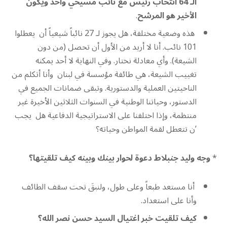
الـ 64 انتخاب رئيس مع نائب مسيحي واحد ويكون
الأخير هو المرشح
.
هذه وضعية مختلفة، هل يجوز لـ 27 نائباً شيعياً أن يعطلوا
101 نائب. أنا لا أريد من الأول أن تحصل (من دون
الشيعة). وأي معادلة نختار. وفي النهاية لا أحد يمكنه
تغييب الشيعة، هي طائفة مؤسسة في لبنان وأنا أتكلم من
الناحيتين العملية والدستورية. وتبقى ضمانات الجميع في
الدستور، وحياتنا الوطنية في السنوات الثلاثين الأخيرة غير
منتظمة، وإذا اختلفنا على الاستراتيجية الدفاعية هل يجب
’ن تتعطل لقمة المواطن وحياته؟
*
وجه وليد جنبلاط دعوة لحوار بينك وبينه كيف تلقيتها؟
أنا مستعد طبعاً وعلى طول، ولنبقَ تحت سقف الطائف
وأنا على استعداد.
كيف تلقيت خبر اغتيال السيد حسن نصر الله؟