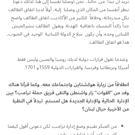
نريد أن نبدأ من حالنا، نحن أوصلنا نفسنا إلى هنا. لذلك دعونا
ننظر أنفسنا من المكان الذي وصلنا إليه.. أولاً لدينا اتفاق الطائف
بكل مندرجاته، وخلافاً للكثير من الأكاذيب اتفاق الطائف واضح
جداً زائداً التمسك باتفاقية الهدنة. ويقول الطائف بنشرالجيش
اللبناني وحده. وأن يكون سلاح الدولة اللبنانية الوحيد في الجنوب..
هذا هو اتفاق الطائف.
وعندما تقول قرارات دولية لديك روسيا والصين وليس فقط
أميركا وبريطانيا وفرنسا. والقرارات الدولية 1559و 1701.
انطلاقاً من زيارة هوكشتاين واجتماعك معه، وكما قرأنا هناك
وفد من “القوات” زار واشنطن والتقى فريق حملة ترامب؟ بين
الإدارة الحالية والإدارة الجديدة هل لمستم تبدلاً في النظرة
من الأخيرة حيال لبنان؟
من المبكر تقييم وضع إدارة ترامب. لكن دعوني أقول كيفما
كان سيكون أشد إدارة من بايدن.