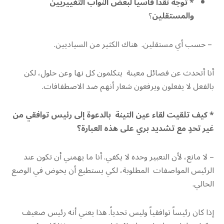
* توجه نقداً قاسياً لبعض النواب التغييريين
والمستقلين
؟
– حسب أي مستقلين. هناك الكثير من السياديين.
أنا أتحدث عن فصائل معينة يتكلمون كل نها وعن حلول، لكن
بالفعل لا يفعلون ويرفعون شعار أنهم ضد الاصطفافات.
* كيف تلقيت لقاء عين التينة بالدعوة إلى رئيس توافقي من
غير تحدٍ مع تشديد بري على هذه العبارة؟
– لا مانع، لأن التعبير وحده لا يكفي. أنا ما يهمني أن تكون عند
الرئيس المواصفات المطلوبة، لكي يستطيع أن يخوض في الوضع
الحالي.
إذا كان رئيساً توافقياً وليس تحدياً. هذا يعني أنه رئيس ضعيف