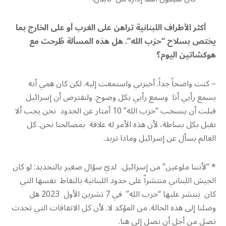
أكثر الأطراف اللبنانية تراهن على الغرب أو على الخارج بما
يختص بسلاح “حزب الله”
.
هل هذه المسألة طُرحت مع
هوكشاتين اليوم؟
– كنت واضحاً جداً. أخبرني واستمعت إليه. لكن كان همي أنه
يسمع رأيي أنا وسمع رأيي بكل وضوح. ولنفترض أن إسرائيل
قبلت أن ينسحب “حزب الله” 10 أمتار عن الحدود نحن يجب ألا
نقبل بكل بساطة، لأن هذه الأمر له علاقة بمصالحنا نحن. كل
العالم يسأل عن إسرائيل وماذا تريد.
* “لأنننا ملوعين” من إسرائيل. لديّ سؤال صغير بالتحديد: لو كان
الجيش اللبناني منتشراً على حدود اللبنانية بالنقاط نفسها التي
كان ينتشر عليها “حزب الله” في 7 تشرين الأول 2023 هل
وصلنا إلى هذه الحالة. من المؤكد لا. لأن كل الاتفاقات التي تحدث
تصل من أجل أن نصل إلى هنا.