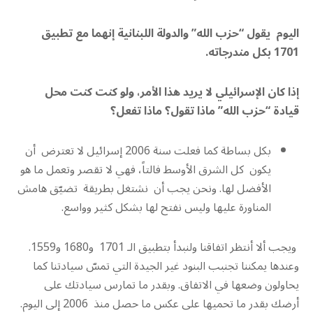
اليوم يقول “حزب الله” والدولة اللبنانية إنهما مع تطبيق
1701 بكل مندرجاته
.
إذا كان الإسرائيلي لا يريد هذا الأمر، ولو كنت كنت محل
قيادة “حزب الله” ماذا تقول؟ ماذا تفعل؟
بكل بساطة كما فعلت سنة 2006 إسرائيل لا تعترض أن
يكون كل الشرق الأوسط فالتاً، فهي لا تقصر وتعمل ما هو
الأفضل لها. ونحن يجب أن نشتغل بطريقة تضيّق هامش
المناورة عليها وليس نفتح لها بشكل كثير وواسع.
ويجب ألا أنتظر اتفاقنا ولنبدأ بتطبيق الـ 1701 و1680 و1559.
وعندها يمكننا تجنبب البنود غير الجيدة التي تمسّ سيادتنا كما
يحاولون وضعها في الاتفاق. وبقدر ما تمارس سيادتك على
أرضك بقدر ما تحميها على عكس ما حصل منذ 2006 إلى اليوم.