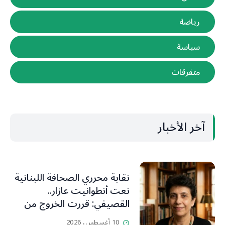
رياضة
سياسة
متفرقات
آخر الأخبار
نقابة محرري الصحافة اللبنانية
نعت أنطوانيت عازار..
القصيفي: قررت الخروج من
عزلتها والإنطلاق إلى عالم
10 أغسطس، 2026