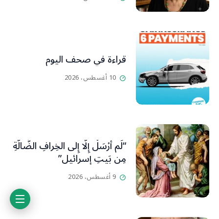
أفضل ينسيها ما سامته من
عذابات ومعاناة
قراءة في صحف اليوم
10 أغسطس، 2026
“لَم أُرْسَلْ إِلَّا إِلى الخِرافِ الضَّالَّةِ
مِن بَيتِ إسرائيل”
9 أغسطس، 2026