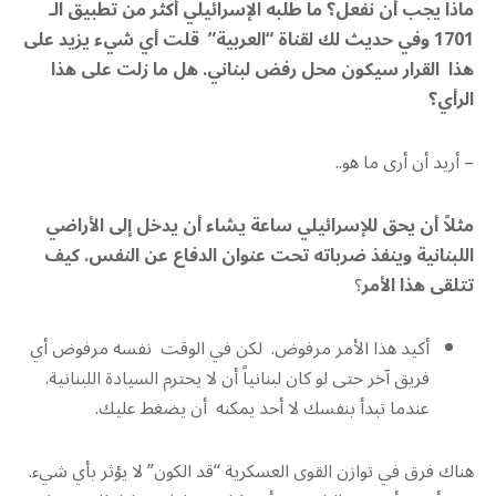
ماذا يجب أن نفعل؟ ما طلبه الإسرائيلي أكثر من تطبيق الـ
1701 وفي حديث لك لقناة “العربية” قلت أي شيء يزيد على
هذا القرار سيكون محل رفض لبناني
.
هل ما زلت على هذا
الرأي؟
– أريد أن أرى ما هو..
مثلاً أن يحق للإسرائيلي ساعة يشاء أن يدخل إلى الأراضي
اللبنانية وينفذ ضرباته تحت عنوان الدفاع عن النفس. كيف
تتلقى هذا الأمر
؟
أكيد هذا الأمر مرفوض. لكن في الوقت نفسه مرفوض أي
فريق آخر حتى لو كان لبنانياً أن لا يحترم السيادة اللبنانية.
عندما تبدأ بنفسك لا أحد يمكنه أن يضغط عليك.
هناك فرق في توازن القوى العسكرية “قد الكون” لا يؤثر بأي شيء.