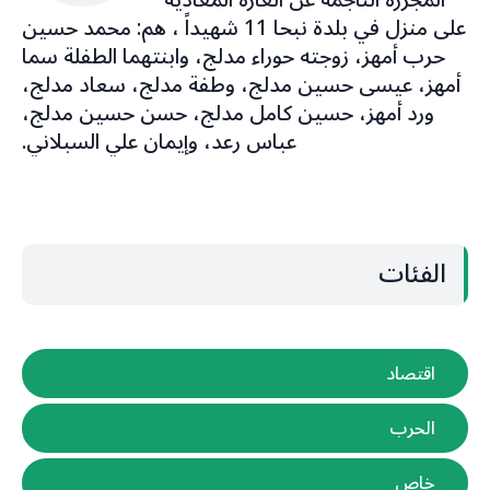
المجزرة الناجمة عن الغارة المعادية
على منزل في بلدة نبحا 11 شهيداً ، هم: محمد حسين
حرب أمهز، زوجته حوراء مدلج، وابنتهما الطفلة سما
أمهز، عيسى حسين مدلج، وطفة مدلج، سعاد مدلج،
ورد أمهز، حسين كامل مدلج، حسن حسين مدلج،
عباس رعد، وإيمان علي السبلاني.
الفئات
اقتصاد
الحرب
خاص