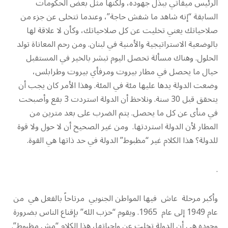
الرئيس ميقاتي ببذل جهوده، ولكنها مثل بعض الحكومات
السابقة “إنه شاهد ما شفش حاجة”، وعندما تتخلى عن جزء من
صلاحياتك يعني تخليت عن كل صلاحياتك، وكأن لا علاقة لها
بالوضعية الاستراتيجية والأمنية في لبنان. ومن رحم المعاناة تولد
الحلول. وهناك مسألة تحصل اليوم تبشر بالخير في المستقبل
حيال ما يحصل في مطار بيروت ومرفأي بيروت وطرابلس،
وضعت الدولة يدها عليها مئة في المئة. وهذا الأمر كان يجب أن
يتحقق قبل 30 سنة. ونلاحظ أن الدولة استردت 3 بقع وأصبحت
في منأى عن كل ما يحصل. يتم الضرب على بعد مترين من
المطار لأن الدولة استردتها. ومن غير الصحيح أن لا حول ولا قوة
للدولة؟ هذا الكلام غير “مظبوط” الدولة في حد ذاتها هي القوة.
.
وأكبر مرحلة عاش فيها المواطن الجنوبي مرتاحاً بالفعل هي من
عام 1949 إلى عام 1965. ويقوم “حزب الله” بإقناع الناس بضرورة
وجوده هي أن الدولة تخلت عن واجباتها، هذا الكلام “مش مظبوط”.