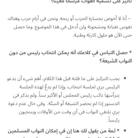
تأثير على تسمية القوات مرشحاً معيناً؟
– أنا لا أخوض بخسارة الحزب أو ربحه. ونحن في أيام حرب وهناك
نفوس تعبانة ومشحونة ولن أدخل في هذا الموضوع. وما حصل
حتى الآن هو حلول كارثة وطنية.
* حصل التباس في كلامك أنه يمكن انتخاب رئيس من دون
النواب الشيعة؟
يجب التركيز على ما قلته قبل هذا الكلام، أهم شيء أن يدعو
الرئيس بري لجلسة انتخاب. وإذا لم يدعُ لهذه الجلسة
يترأسها نائب رئيس المجلس أو الأكبر سناً. ولم يذكر في
الدستور إذا لم يحضر الشيعة أو السنّة. وفي حال عدم دعوة
بري يلتقي النواب في أي وقت من الأوقات وينتخبون
رئيساً.
* ثمة من يقول لك هنا إن في إمكان النواب المسلمين