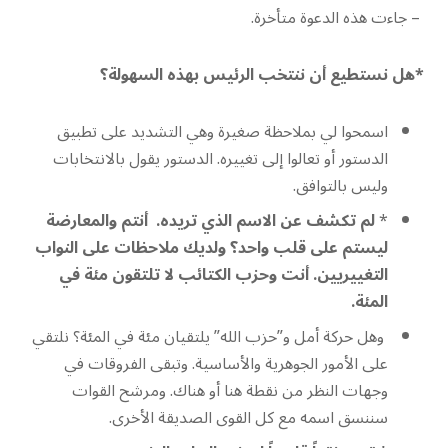
– جاءت هذه الدعوة متأخرة.
*هل نستطيع أن ننتخب الرئيس بهذه السهولة؟
اسمحوا لي بملاحظة صغيرة وهي التشديد على تطبيق
الدستور أو تعالوا إلى تغييره. الدستور يقول بالانتخابات
وليس بالتوافق.
*
لم تكشف عن الاسم الذي تريده. أنتم والمعارضة
ليستم على قلب واحد؟
ولديك ملاحظات على النواب
التغييريين
.
أنت وحزب الكتائب لا تلتقون مئة في
المئة.
وهل حركة أمل و”حزب الله” يلتقيان مئة في المئة؟ نلتقي
على الأمور الجوهرية والأساسية. وتبقى الفروقات في
وجهات النظر من نقطة هنا أو هناك. ومرشح القوات
سننسق اسمه مع كل القوى الصديقة الأخرى.