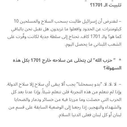
تثبيت الـ 1701؟
– لنفترض أن إسرائيل طالبت بسحب السلاح والمسلحين 10
كيلومترات عن الحدود وافعلوا ما تريدون. هل نقبل نحن بالباقي
كما هو؟ والـ 1701 كاف. نحتاج إلى سلطة جدية لكانت وفّرت على
الشعب اللبناني ما يحصل اليوم.
*
” حزب الله” لن يتخلى عن سلاحه خارج 1701 بكل هذه
السهولة؟
– لا .لا. لا. “بدو يسمحلنا” يجب ألا يبقى أي سلاح إلا سلاح الدولة.
وإذا لم نتعلم من هذه التجربة فلن نتعلم شيئاً. وإذا عدنا بعد كل
الحرب التي حصلت وما مررنا فيه من خسائر ودمار والضحايا
والشهداء والتهجير، إذا رجعنا إلى الوضعية السابقة على قسم من
لبنان أو كل لبنان فعلى الدنيا السلام.