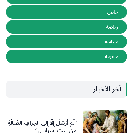
خاص
رياضة
سياسة
متفرقات
آخر الأخبار
“لَم أُرْسَلْ إِلَّا إِلى الخِرافِ الضَّالَّةِ
مِن بَيتِ إسرائيل”