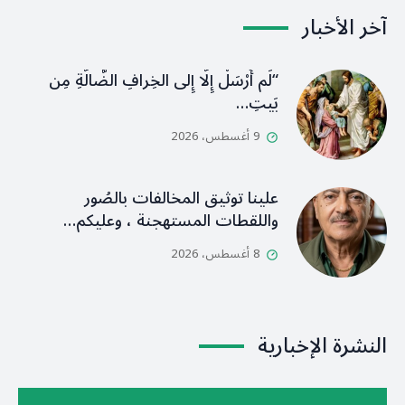
آخر الأخبار
“لَم أُرْسَلْ إِلَّا إِلى الخِرافِ الضَّالَّةِ مِن
بَيتِ…
9 أغسطس، 2026
علينا توثيق المخالفات بالصُور
واللقطات المستهجنة ، وعليكم…
8 أغسطس، 2026
النشرة الإخبارية