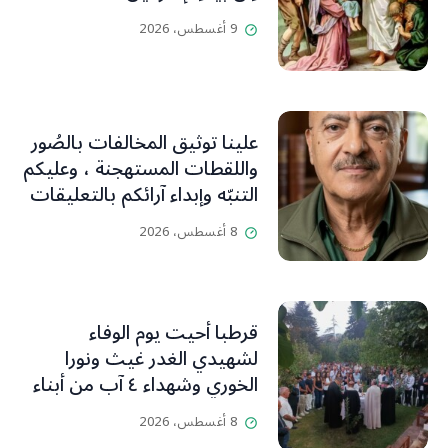
9 أغسطس، 2026
علينا توثيق المخالفات بالصُور
واللقطات المستهجنة ، وعليكم
التنبّه وإبداء آرائكم بالتعليقات
(جورج صبّاغ)
8 أغسطس، 2026
قرطبا أحيت يوم الوفاء
لشهيدي الغدر غيث ونورا
الخوري وشهداء ٤ آب من أبناء
البلدة.. كارين الخوري افرام: لقد
8 أغسطس، 2026
كان بيتنا، بوجود والدي، ينبض