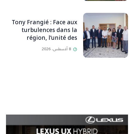
دائماً بالحياة، ويجمع الأهل
والمحبين. وحاول الغدر والشرّ
إقفاله لكنه لم يستطع لأنه
Tony Frangié : Face aux
بيت رسالة وتاريخ وإيمان وقيم
turbulences dans la
مستمرة (صور وVideo)
région, l’unité des
Libanais est primordiale
8 أغسطس، 2026
L’OLJ / Par Scarlett
HADDAD