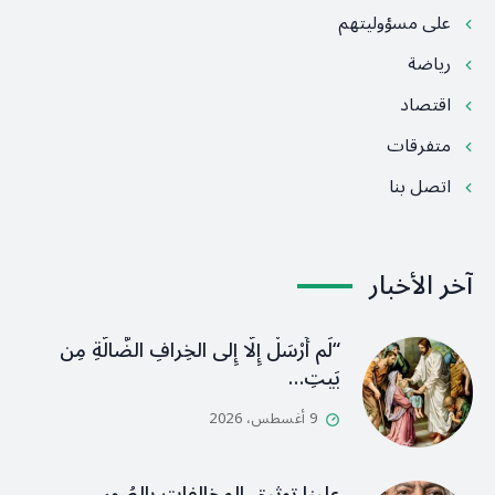
على مسؤوليتهم
رياضة
اقتصاد
متفرقات
اتصل بنا
آخر الأخبار
“لَم أُرْسَلْ إِلَّا إِلى الخِرافِ الضَّالَّةِ مِن
بَيتِ…
9 أغسطس، 2026
علينا توثيق المخالفات بالصُور