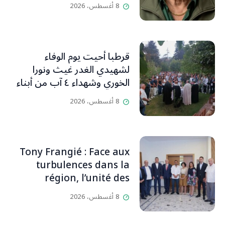
(جورج صبّاغ)
8 أغسطس، 2026
قرطبا أحيت يوم الوفاء
لشهيدي الغدر غيث ونورا
الخوري وشهداء ٤ آب من أبناء
البلدة.. كارين الخوري افرام: لقد
8 أغسطس، 2026
كان بيتنا، بوجود والدي، ينبض
دائماً بالحياة، ويجمع الأهل
والمحبين. وحاول الغدر والشرّ
إقفاله لكنه لم يستطع لأنه
Tony Frangié : Face aux
بيت رسالة وتاريخ وإيمان وقيم
turbulences dans la
مستمرة (صور وVideo)
région, l’unité des
Libanais est primordiale
8 أغسطس، 2026
L’OLJ / Par Scarlett
HADDAD