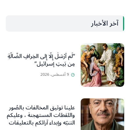
آخر الأخبار
“لَم أُرْسَلْ إِلَّا إِلى الخِرافِ الضَّالَّةِ
مِن بَيتِ إسرائيل”
9 أغسطس، 2026
علينا توثيق المخالفات بالصُور
واللقطات المستهجنة ، وعليكم
التنبّه وإبداء آرائكم بالتعليقات