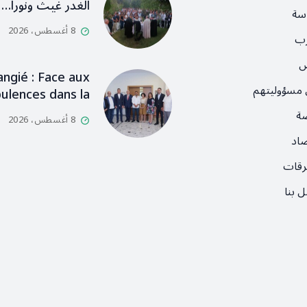
الغدر غيث ونورا…
سة
8 أغسطس، 2026
رب
ص
angié : Face aux
 مسؤوليتهم
ulences dans la…
ضة
8 أغسطس، 2026
صاد
رقات
 بنا