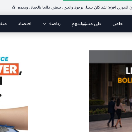
خاص
على مسؤوليتهم
رياضة
اقتصاد
متف