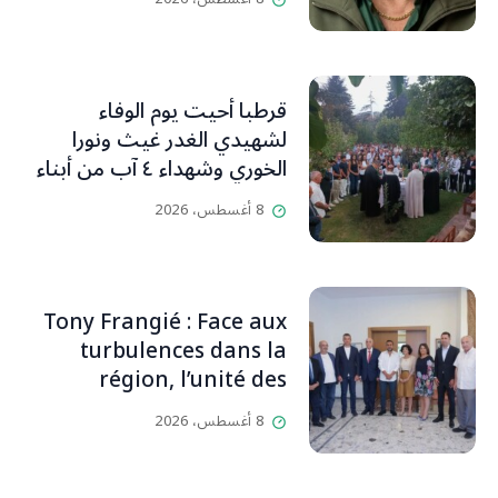
قرطبا أحيت يوم الوفاء
لشهيدي الغدر غيث ونورا
الخوري وشهداء ٤ آب من أبناء
البلدة.. كارين الخوري افرام: لقد
8 أغسطس، 2026
كان بيتنا، بوجود والدي، ينبض
دائماً بالحياة، ويجمع الأهل
والمحبين. وحاول الغدر والشرّ
إقفاله لكنه لم يستطع لأنه
Tony Frangié : Face aux
بيت رسالة وتاريخ وإيمان وقيم
turbulences dans la
مستمرة (صور وVideo)
région, l’unité des
Libanais est primordiale
8 أغسطس، 2026
L’OLJ / Par Scarlett
HADDAD