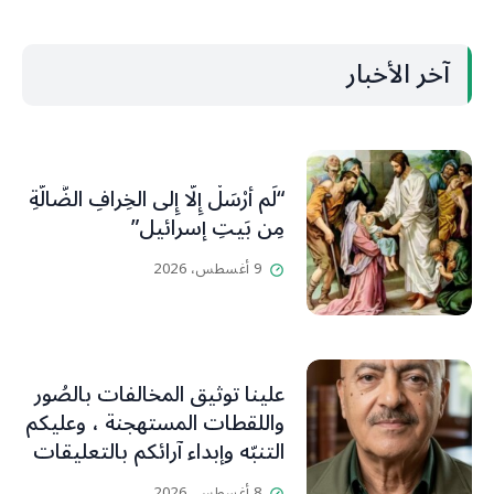
آخر الأخبار
“لَم أُرْسَلْ إِلَّا إِلى الخِرافِ الضَّالَّةِ
مِن بَيتِ إسرائيل”
9 أغسطس، 2026
علينا توثيق المخالفات بالصُور
واللقطات المستهجنة ، وعليكم
التنبّه وإبداء آرائكم بالتعليقات
(جورج صبّاغ)
8 أغسطس، 2026