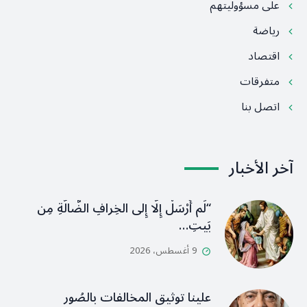
على مسؤوليتهم
رياضة
اقتصاد
متفرقات
اتصل بنا
آخر الأخبار
“لَم أُرْسَلْ إِلَّا إِلى الخِرافِ الضَّالَّةِ مِن
بَيتِ…
9 أغسطس، 2026
علينا توثيق المخالفات بالصُور