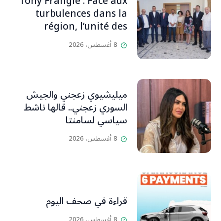
Tony Frangié : Face aux
بيت رسالة وتاريخ وإيمان وقيم
turbulences dans la
مستمرة (صور وVideo)
région, l’unité des
Libanais est primordiale
8 أغسطس، 2026
L’OLJ / Par Scarlett
HADDAD
ميليشيوي زعجني والجيش
السوري زعجني.. قالها ناشط
سياسي لسامنتا
8 أغسطس، 2026
قراءة في صحف اليوم
8 أغسطس، 2026