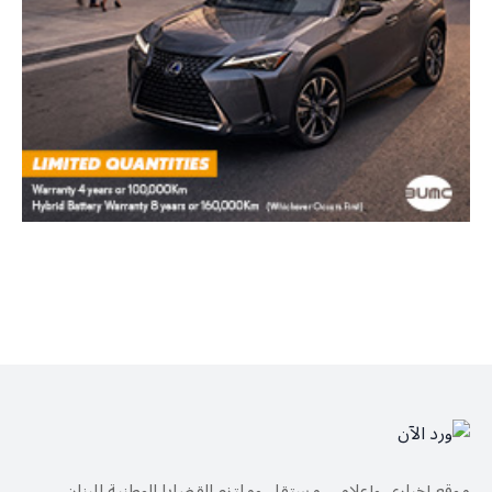
موقع إخباري وإعلامي مستقل وملتزم القضايا الوطنية للبنان