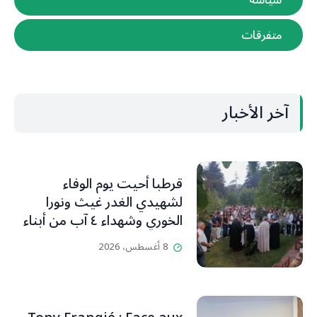
متفرقات
آخر الأخبار
قرطبا أحيت يوم الوفاء
لشهيدي الغدر غيث ونورا
الخوري وشهداء ٤ آب من أبناء
البلدة.. كارين الخوري افرام: لقد
8 أغسطس، 2026
كان بيتنا، بوجود والدي، ينبض
دائماً بالحياة، ويجمع الأهل
والمحبين. وحاول الغدر والشرّ
إقفاله لكنه لم يستطع لأنه