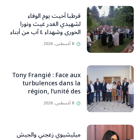
قرطبا أحيت يوم الوفاء
لشهيدي الغدر غيث ونورا
الخوري وشهداء ٤ آب من أبناء
البلدة.. كارين الخوري افرام: لقد
8 أغسطس، 2026
كان بيتنا، بوجود والدي، ينبض
دائماً بالحياة، ويجمع الأهل
والمحبين. وحاول الغدر والشرّ
إقفاله لكنه لم يستطع لأنه
Tony Frangié : Face aux
بيت رسالة وتاريخ وإيمان وقيم
turbulences dans la
مستمرة (صور وVideo)
région, l’unité des
Libanais est primordiale
8 أغسطس، 2026
L’OLJ / Par Scarlett
HADDAD
ميليشيوي زعجني والجيش