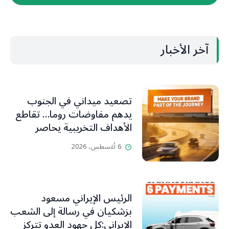
آخر الأخبار
تصعيد ميداني في الجنوب
يدهم مفاوضات روما… تقاطع
الأهداف التخريبية يحاصر
الجانب اللبناني
6 أغسطس، 2026
الرئيس الإيراني مسعود
بزشكيان في رسالة إلى الشعب
الإيراني:كل جهود العدو تتركز