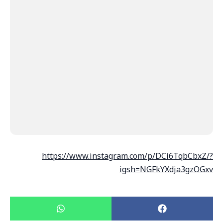
https://www.instagram.com/p/DCi6TqbCbxZ/?
igsh=NGFkYXdja3gzOGxv