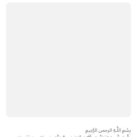
بِسْمِ اللَّـهِ الرحمن الرَّحِيمِ