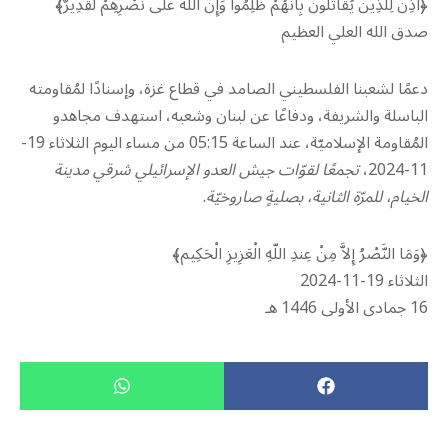
﴿أُذِنَ لِلَّذِينَ يُقَاتَلُونَ بِأَنَّهُمْ ظُلِمُوا وَإِنَّ اللَّهَ على نَصْرِهِمْ لَقَدِيرٌ﴾
صدق الله العلي العظيم
دعمًا لشعبنا الفلسطيني الصامد في قطاع غزة، وإسنادًا لمُقاومته
الباسلة ‌‏‌‏‌والشريفة، ودفاعًا عن لبنان ‏وشعبه، استهدف مجاهدو
المُقاومة الإسلاميّة، عند الساعة 05:15 من مساء اليوم الثلاثاء 19-
11-2024،
تجمعًا لقوّات جيش العدو الإسرائيلي شرقي مدينة
الخيام، للمرّة الثانية، بصليةٍ صاروخيّة
.
﴿وَمَا النَّصْرُ إِلاَّ مِنْ عِندِ اللّهِ الْعَزِيزِ الْحَكِيم﴾‏
الثلاثاء 19-11-2024‏