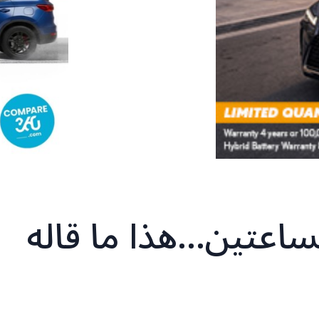
ساعتين…هذا ما قاله