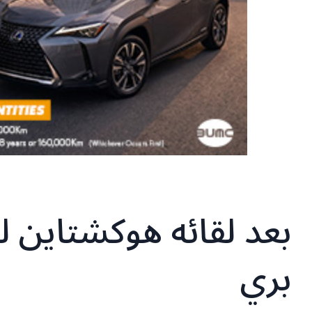
بعد لقائه هوكشتاين ل
بري