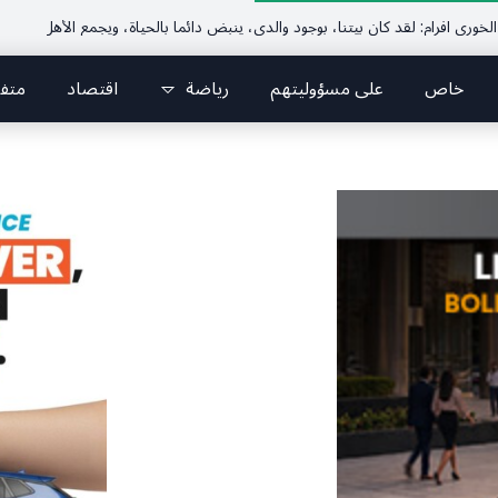
خاص
على مسؤوليتهم
رياضة
اقتصاد
متف