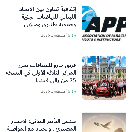
إتفاقية تعاون بين الإتحاد
اللبناني للرياضات الجوّية
وجمعية طيّاري ومدرّبي
الطيران الشراعي
6 أغسطس، 2026
فريق جازو للسباقات يحرز
المراكز الثلاثة الأولى في النسخة
75 من رالي فنلندا
6 أغسطس، 2026
ملتقى التأثير المدني: الاختبار
المصيريّ…والحياد مع المواطنة