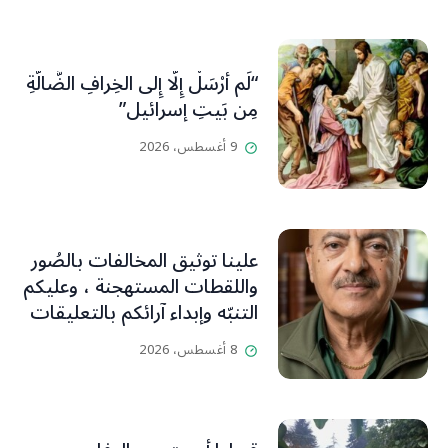
“لَم أُرْسَلْ إِلَّا إِلى الخِرافِ الضَّالَّةِ
مِن بَيتِ إسرائيل”
9 أغسطس، 2026
علينا توثيق المخالفات بالصُور
واللقطات المستهجنة ، وعليكم
التنبّه وإبداء آرائكم بالتعليقات
(جورج صبّاغ)
8 أغسطس، 2026