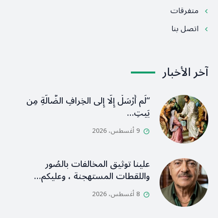
متفرقات
اتصل بنا
آخر الأخبار
“لَم أُرْسَلْ إِلَّا إِلى الخِرافِ الضَّالَّةِ مِن
بَيتِ…
9 أغسطس، 2026
علينا توثيق المخالفات بالصُور
واللقطات المستهجنة ، وعليكم…
8 أغسطس، 2026