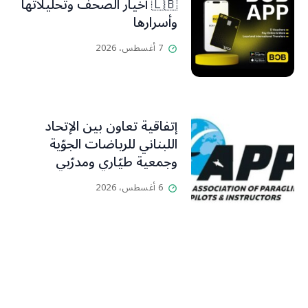
🇱🇧 أخيار الصحف وتحليلاتها
وأسرارها
7 أغسطس، 2026
إتفاقية تعاون بين الإتحاد
اللبناني للرياضات الجوّية
وجمعية طيّاري ومدرّبي
الطيران الشراعي
6 أغسطس، 2026