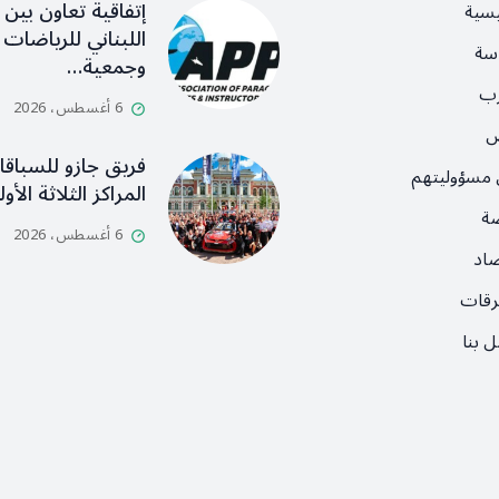
إتفاقية تعاون بين ا
يسية
اللبناني للرياضات ا
سة
وجمعية…
رب
6 أغسطس، 2026
ص
فريق جازو للسباق
 مسؤوليتهم
المراكز الثلاثة الأ
ضة
6 أغسطس، 2026
صاد
رقات
 بنا