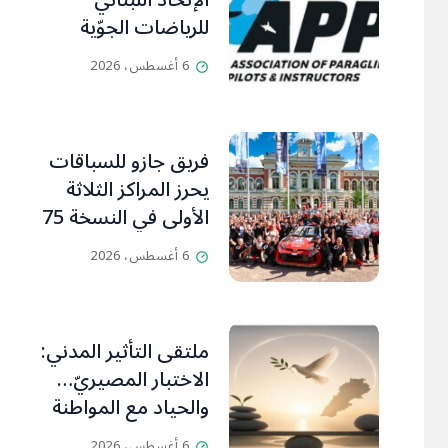
الإتحاد اللبناني
للرياضات الجوّية
وجمعية طيّاري
6 أغسطس، 2026
ومدرّبي الطيران
الشراعي
فريق جازو للسباقات
يحرز المراكز الثلاثة
الأولى في النسخة 75
من رالي فنلندا
6 أغسطس، 2026
ملتقى التأثير المدني:
الاختبار المصيريّ…
والحياد مع المواطنة
بوصلة
6 أغسطس، 2026