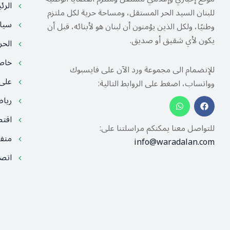
الرئ
للبنان السيد الحر المستقل، ومساحة حرية لكل ملتزم
سيا
وطنيًا، ولكل الذين يؤمنون أن لبنان هو لأبنائه، قبل أن
يكون لأي شقيق أو صديق.
الح
خا
للإنضمام الى مجموعة ورد الآن على فايسبوك
على
وواتساب، اضغط على الروابط التالية:
ريا
اقت
للتواصل معنا يمكنكم مراسلتنا على:
متف
info@waradalan.com
اتصل