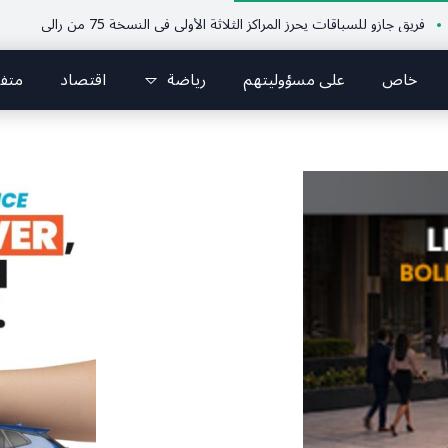
ازو للسباقات يحرز المراكز الثلاثة الأولى في النسخة 75 من رالي فنلندا
ملتقى
خاص
على مسؤوليتهم
رياضة
اقتصاد
متف