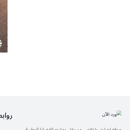
رواب
موقع إخباري وإعلامي مستقل وملتزم القضايا الوطنية