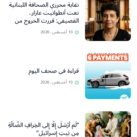
نقابة محرري الصحافة اللبنانية
نعت أنطوانيت عازار..
القصيفي: قررت الخروج من
عزلتها والإنطلاق إلى عالم
10 أغسطس، 2026
أفضل ينسيها ما سامته من
عذابات ومعاناة
قراءة في صحف اليوم
10 أغسطس، 2026
“لَم أُرْسَلْ إِلَّا إِلى الخِرافِ الضَّالَّةِ
مِن بَيتِ إسرائيل”