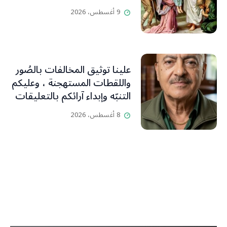
9 أغسطس، 2026
علينا توثيق المخالفات بالصُور
واللقطات المستهجنة ، وعليكم
التنبّه وإبداء آرائكم بالتعليقات
(جورج صبّاغ)
8 أغسطس، 2026