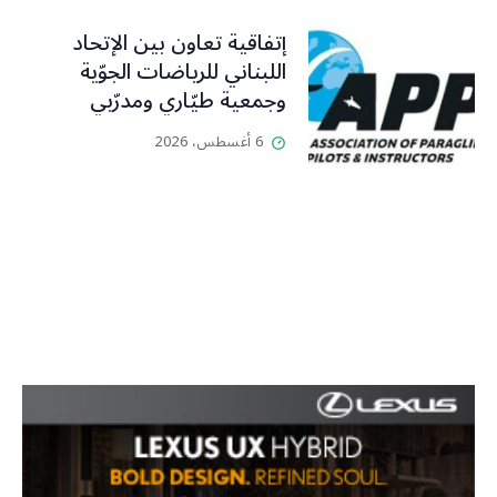
إتفاقية تعاون بين الإتحاد
اللبناني للرياضات الجوّية
وجمعية طيّاري ومدرّبي
الطيران الشراعي
6 أغسطس، 2026