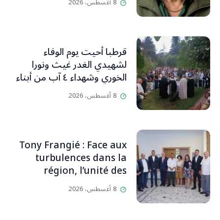
8 أغسطس، 2026
قرطبا أحيت يوم الوفاء
لشهيدي الغدر غيث ونورا
الخوري وشهداء ٤ آب من أبناء
البلدة.. كارين الخوري افرام: لقد
8 أغسطس، 2026
كان بيتنا، بوجود والدي، ينبض
دائماً بالحياة، ويجمع الأهل
والمحبين. وحاول الغدر والشرّ
إقفاله لكنه لم يستطع لأنه
Tony Frangié : Face aux
بيت رسالة وتاريخ وإيمان وقيم
turbulences dans la
مستمرة (صور وVideo)
région, l’unité des
Libanais est primordiale
8 أغسطس، 2026
L’OLJ / Par Scarlett
HADDAD