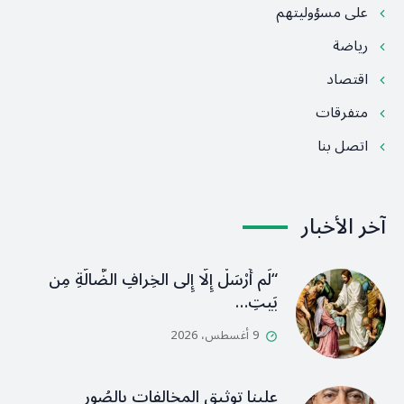
على مسؤوليتهم
رياضة
اقتصاد
متفرقات
اتصل بنا
آخر الأخبار
“لَم أُرْسَلْ إِلَّا إِلى الخِرافِ الضَّالَّةِ مِن
بَيتِ…
9 أغسطس، 2026
علينا توثيق المخالفات بالصُور