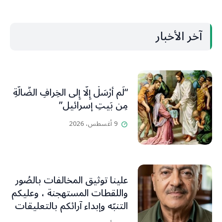
آخر الأخبار
“لَم أُرْسَلْ إِلَّا إِلى الخِرافِ الضَّالَّةِ
مِن بَيتِ إسرائيل”
9 أغسطس، 2026
علينا توثيق المخالفات بالصُور
واللقطات المستهجنة ، وعليكم
التنبّه وإبداء آرائكم بالتعليقات
(جورج صبّاغ)