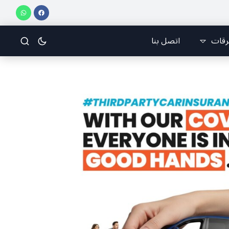
اء البلدة.. كارين الخوري افرام: لقد كان بيتنا، بوجود والدي، ينبض دائماً بالحياة، ويجمع الأهل والمحبين. وحاول الغدر والشرّ إقفاله لكنه لم يستطع لأنه بيت رسالة وتاريخ وإيمان وقيم مستمرة (صور وVideo)
رقات
اتصل بنا