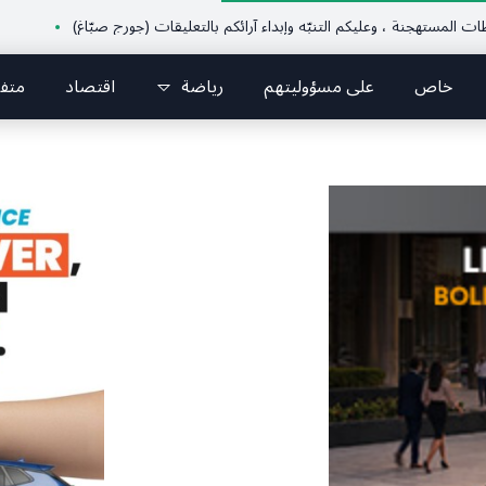
جنة ، وعليكم التنبّه وإبداء آرائكم بالتعليقات (جورج صبّاغ)
قرطبا أحيت يوم الوفاء لشهيدي الغدر غيث ونورا الخوري وشهداء ٤ آب من أبن
خاص
على مسؤوليتهم
رياضة
اقتصاد
متف