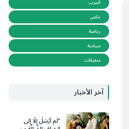
الحرب
خاص
رياضة
سياسة
متفرقات
آخر الأخبار
“لَم أُرْسَلْ إِلَّا إِلى