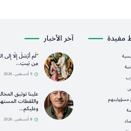
ط مفيدة
آخر الأخبار
“لَم أُرْسَلْ إِلَّا إِلى ا
يسية
مِن بَيتِ…
سة
9 أغسطس، 2026
رب
ص
علينا توثيق المخال
 مسؤوليتهم
واللقطات المستهج
وعليكم…
ضة
8 أغسطس، 2026
صاد