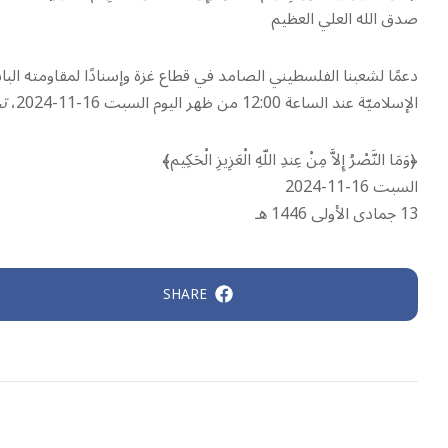
صدق الله العلي العظيم
دعمًا لشعبنا الفلسطيني الصامد في قطاع غزة وإسنادًا لمقاومته الباسلة
الإسلاميّة عند الساعة 12:00 من ظهر اليوم السبت 16-11-2024،
تج
‏﴿وَمَا النَّصْرُ إِلاَّ مِنْ عِندِ اللّهِ الْعَزِيزِ الْحَكِيم﴾‏
السبت 16-11-2024‏
SHARE