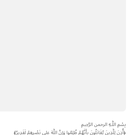
بِسْمِ اللَّـهِ الرحمن الرَّحِيمِ
‏﴿أُذِنَ لِلَّذِينَ يُقَاتَلُونَ بِأَنَّهُمْ ظُلِمُوا وَإِنَّ اللَّهَ على نَصْرِهِمْ لَقَدِيرٌ﴾‏