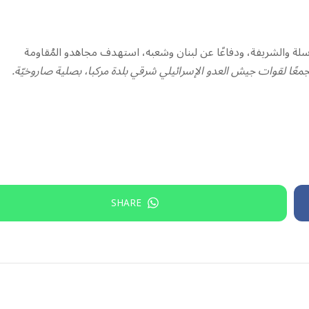
 ‌‏‌‏‌والشريفة، ودفاعًا عن لبنان ‏وشعبه، استهدف ‏مجاهدو المُقاومة
معًا لقوات جيش العدو ‏الإسرائيلي شرقي بلدة مركبا، بصلية صاروخيّة.‏
SHARE