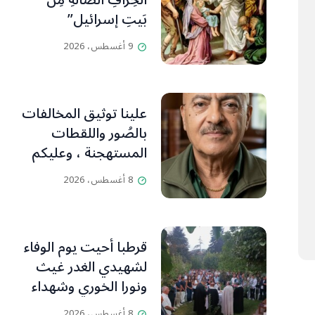
الخِرافِ الضَّالَّةِ مِن
بَيتِ إسرائيل”
9 أغسطس، 2026
علينا توثيق المخالفات
بالصُور واللقطات
المستهجنة ، وعليكم
التنبّه وإبداء آرائكم
8 أغسطس، 2026
بالتعليقات (جورج
صبّاغ)
قرطبا أحيت يوم الوفاء
لشهيدي الغدر غيث
ونورا الخوري وشهداء
٤ آب من أبناء البلدة..
8 أغسطس، 2026