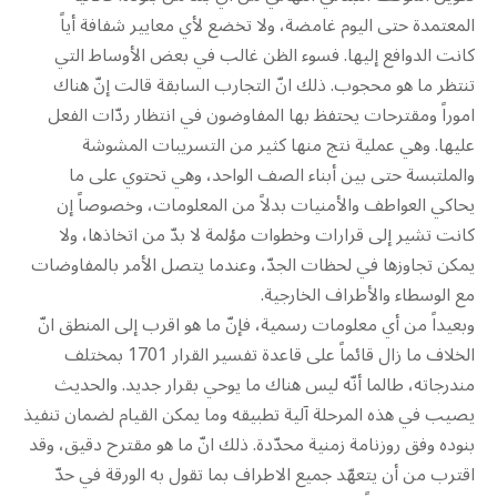
المعتمدة حتى اليوم غامضة، ولا تخضع لأي معايير شفافة أياً
كانت الدوافع إليها. فسوء الظن غالب في بعض الأوساط التي
تنتظر ما هو محجوب. ذلك انّ التجارب السابقة قالت إنّ هناك
اموراً ومقترحات يحتفظ بها المفاوضون في انتظار ردّات الفعل
عليها. وهي عملية نتج منها كثير من التسريبات المشوشة
والملتبسة حتى بين أبناء الصف الواحد، وهي تحتوي على ما
يحاكي العواطف والأمنيات بدلاً من المعلومات، وخصوصاً إن
كانت تشير إلى قرارات وخطوات مؤلمة لا بدّ من اتخاذها، ولا
يمكن تجاوزها في لحظات الجدّ، وعندما يتصل الأمر بالمفاوضات
مع الوسطاء والأطراف الخارجية.
وبعيداً من أي معلومات رسمية، فإنّ ما هو اقرب إلى المنطق انّ
الخلاف ما زال قائماً على قاعدة تفسير القرار 1701 بمختلف
مندرجاته، طالما أنّه ليس هناك ما يوحي بقرار جديد. والحديث
يصيب في هذه المرحلة آلية تطبيقه وما يمكن القيام لضمان تنفيذ
بنوده وفق روزنامة زمنية محدّدة. ذلك انّ ما هو مقترح دقيق، وقد
اقترب من أن يتعهّد جميع الاطراف بما تقول به الورقة في حدّ