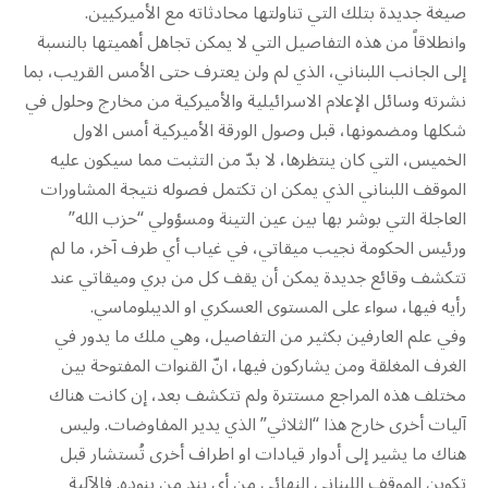
صيغة جديدة بتلك التي تناولتها محادثاته مع الأميركيين.
وانطلاقاً من هذه التفاصيل التي لا يمكن تجاهل أهميتها بالنسبة
إلى الجانب اللبناني، الذي لم ولن يعترف حتى الأمس القريب، بما
نشرته وسائل الإعلام الاسرائيلية والأميركية من مخارج وحلول في
شكلها ومضمونها، قبل وصول الورقة الأميركية أمس الاول
الخميس، التي كان ينتظرها، لا بدّ من التثبت مما سيكون عليه
الموقف اللبناني الذي يمكن ان تكتمل فصوله نتيجة المشاورات
العاجلة التي بوشر بها بين عين التينة ومسؤولي “حزب الله”
ورئيس الحكومة نجيب ميقاتي، في غياب أي طرف آخر، ما لم
تتكشف وقائع جديدة يمكن أن يقف كل من بري وميقاتي عند
رأيه فيها، سواء على المستوى العسكري او الديبلوماسي.
وفي علم العارفين بكثير من التفاصيل، وهي ملك ما يدور في
الغرف المغلقة ومن يشاركون فيها، انّ القنوات المفتوحة بين
مختلف هذه المراجع مستترة ولم تتكشف بعد، إن كانت هناك
آليات أخرى خارج هذا “الثلاثي” الذي يدير المفاوضات. وليس
هناك ما يشير إلى أدوار قيادات او اطراف أخرى تُستشار قبل
تكوين الموقف اللبناني النهائي من أي بند من بنوده. فالآلية