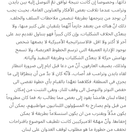
ذاتها، وخصوصاً إن كانت نتيجة توافق تمّ التوصل إليه بين بايدن
وترامب عندما تلاقت بعض الأفكار والعناوين العامة، بحيث يجب
أن يوجد من يترجمها بطريقة تتضمن ملاحظات السلف والخلف.
ذلك انّ هناك من يعتقد جازماً أنّهما يلتقيان على كثير منها، ولا
يتعدّى الخلاف الشكليات. وإن كان كبيراً فهو يتناول تقديم بند على
آخر لا أكثر ولا اقل. فالاستراتيجية الأميركية لا يضعها شخص
بوجود الإدارة العميقة التي ترسم الخطوط العريضة، ولا تسمح
بهامش حركة لا يتعدّى الشكليات وطريقة التنفيذ وآلياته.
ولذلك، يضيف العارفون، أنّ من دعا قبل ايام إلى ضرورة انتظار
لقاء بايدن وترامب قد أصاب، لأنّه كان لا بدّ من أن يتطرّقا إلى ما
يجري في المنطقة. فكلاهما تعهّدا بالقيام بأي خطوة تفضي الى
خفض التوتر والتوصل الى وقف للنار، وبقي التثبت من إمكان
إعطاء لبنان هامشاً يقود إلى بعض مما يطالب به. فما كان مطروحاً
من قبل ولم يصارح به المسؤولون اللبنانيون مواطنيهم، يمكن أن
يكون مذّلاً ويقترب من ان يكون استسلاماً بطريقة لا يمكن
إخفاءها. وأنّ مهمّة الاميركيين كانت تلطيف الموضوع باقتراحات
تخفف من خطورة ما هو مطلوب لوقف العدوان على لبنان.