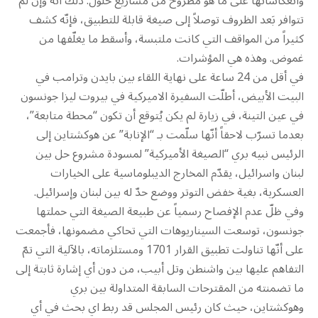
وانعكاساتها على ما هو مطروح من مشاريع حلول. ذلك انّه وإن لم
تتوافر بَعد الظروف توصلاً إلى صيغة قابلة للتطبيق، فإنّه كشف
كثيراً من المواقف التي كانت ملتبسة، وأسقط ما يغلّفها من
غموض. وهذه هي المؤشرات.
في أقل من 24 ساعة على نهاية اللقاء بين بايدن وترامب في
البيت الأبيض، أطلّت السفيرة الاميركية في بيروت ليزا جونسون
في عين التينة، في زيارة لم يكن يُتوقع أن تكون “محطة متابعة”،
بعدما تسرّب لاحقاً أنّها سلّمت بـ “الإنابة” عن هوكشتاين إلى
الرئيس نبيه بري “الصيغة الأميركية” لمسودة مشروع حل بين
لبنان واسرائيل، يقدّم المخارج الديبلوماسية على الخيارات
العسكرية، بغية خفض التوتر ووضع حدّ له بين لبنان وإسرائيل.
وفي ظلّ عدم الإفصاح رسمياً عن طبيعة الصيغة التي حملتها
جونسون، توسعت السيناريوهات التي تحاكي مضمونها، فأجمعت
على أنّها تناولت تطبيق القرار 1701 ومستلزماته، بالآلية التي تمّ
التفاهم عليها بين واشنطن وتل أبيب، من دون أي إشارة ثابتة إلى
ما تضمنته من المقترحات السابقة المتداولة بين بري
وهوكشتاين، حيث كان رئيس المجلس قد ربط اي بحث في أي