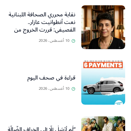
نقابة محرري الصحافة اللبنانية
نعت أنطوانيت عازار..
القصيفي: قررت الخروج من
عزلتها والإنطلاق إلى عالم
10 أغسطس، 2026
أفضل ينسيها ما سامته من
عذابات ومعاناة
قراءة في صحف اليوم
10 أغسطس، 2026
“لَم أُرْسَلْ إِلَّا إِلى الخِرافِ الضَّالَّةِ