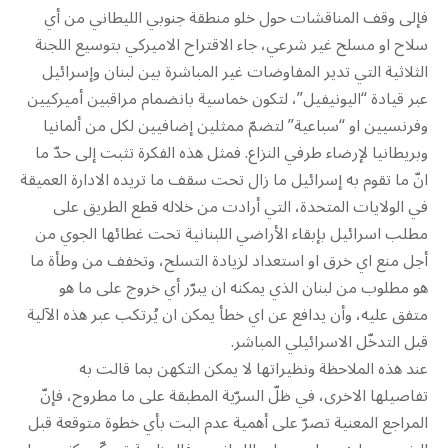
فإلى وقف المناقشات حول خلو منطقة جنوبي الليطاني من أي
سلاح او مسلح غير شرعي، جاء الاقتراح الاميركي بتوسيع اللجنة
الثلاثية التي تدير المفاوضات غير المباشرة بين لبنان وإسرائيل
عبر قيادة “اليونيفيل”، لتكون خماسية بانضمام مراقبين أميركيين
وفرنسيين او “سباعية” لتضمّ ممثلين إضافيين لكل من ألمانيا
وبريطانيا لإرضاء طرفي النزاع. فمثل هذه الفكرة تثبت إلى حدّ ما
انّ ما تقوم به إسرائيل ما زال تحت سقف ما تريده الادارة العميقة
في الولايات المتحدة، التي أرادت من خلاله قطع الطريق على
مطلب اسرائيل بإبقاء الأراضي اللبنانية تحت غطائها الجوي من
أجل منع اي خرق او استعداد لزيادة التسلح، وتخفف من وطأة ما
هو مطلوب من لبنان الذي يمكنه ان يبرّر أي خروج على ما هو
متفق عليه، وأن يدافع عن اي خطأ يمكن ان يُرتكب عبر هذه الآلية
قبل التدخّل الاسرائيلي المباشر.
عند هذه الملاحظة ونظيراتها لا يمكن التكهن بما قالت به
تفاصيلها الاخرى، في ظلّ السرّية المطبقة على ما مطروح، فإنّ
المراجع المعنية تصرّ على أهمية عدم البت بأي خطوة متوقعة قبل