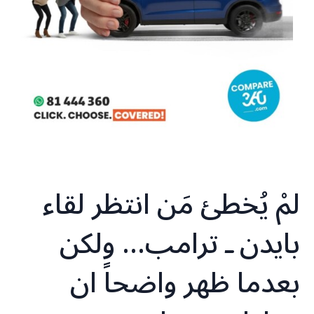
لمْ يُخطئ مَن انتظر لقاء
بايدن ـ ترامب… ولكن
بعدما ظهر واضحاً ان