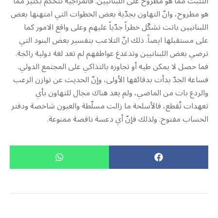
التثبت مما هو مطروح على اللبنانيين. فالمزاجية تتحكّم بكثير مما
هو مطروح، وانّ التهاون بجدّية بعض الخطوات التي امتهنها بعض
اللبنانيين باتت تشكّل خطراً جدّياً عليهم وعلى واقع الامور كما
على مستقبلها ايضاً. ذلك انّ التلاعب بتفسير بعض البنود التي
ترضي بعض اللبنانيين وتدغدغ عواطفهم لم تعد لغة دولية رائجة.
فما حصل لا يمكن طيه أو تجاوزه بالتذاكي على المجتمع الدولي.
فساعة الجدّ بدأت بدقائقها الأولى، وإنّ الحديث عن توازن الرعب
والردع بات من الماضي، ولم يعد هناك مجال للتهاون بأي
تعهدات تُقطع، فالأسلحة ما زالت مسلّطة والعيون شاخصة ودفتر
الحساب مفتوح. ولذلك فإنّ أي دعسة ناقصة ممنوعة.