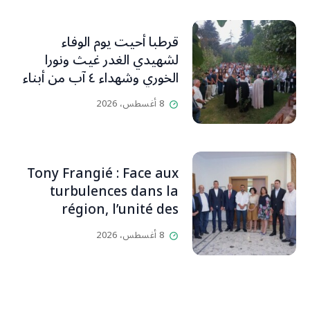
قرطبا أحيت يوم الوفاء
لشهيدي الغدر غيث ونورا
الخوري وشهداء ٤ آب من أبناء
البلدة.. كارين الخوري افرام: لقد
8 أغسطس، 2026
كان بيتنا، بوجود والدي، ينبض
دائماً بالحياة، ويجمع الأهل
والمحبين. وحاول الغدر والشرّ
إقفاله لكنه لم يستطع لأنه
Tony Frangié : Face aux
بيت رسالة وتاريخ وإيمان وقيم
turbulences dans la
مستمرة (صور وVideo)
région, l’unité des
Libanais est primordiale
8 أغسطس، 2026
L’OLJ / Par Scarlett
HADDAD