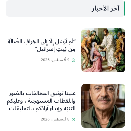
آخر الأخبار
“لَم أُرْسَلْ إِلَّا إِلى الخِرافِ الضَّالَّةِ
مِن بَيتِ إسرائيل”
9 أغسطس، 2026
علينا توثيق المخالفات بالصُور
واللقطات المستهجنة ، وعليكم
التنبّه وإبداء آرائكم بالتعليقات
(جورج صبّاغ)
8 أغسطس، 2026