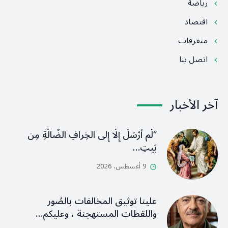
رياضة
اقتصاد
متفرقات
اتصل بنا
آخر الأخبار
“لَم أُرْسَلْ إِلَّا إِلى الخِرافِ الضَّالَّةِ مِن
بَيتِ…
9 أغسطس، 2026
علينا توثيق المخالفات بالصُور
واللقطات المستهجنة ، وعليكم…