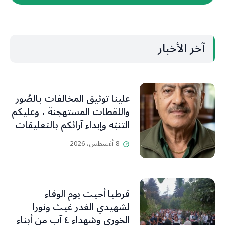
آخر الأخبار
علينا توثيق المخالفات بالصُور
واللقطات المستهجنة ، وعليكم
التنبّه وإبداء آرائكم بالتعليقات
(جورج صبّاغ)
8 أغسطس، 2026
قرطبا أحيت يوم الوفاء
لشهيدي الغدر غيث ونورا
الخوري وشهداء ٤ آب من أبناء