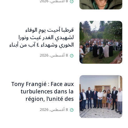
8 أغسطس، 2026
قرطبا أحيت يوم الوفاء
لشهيدي الغدر غيث ونورا
الخوري وشهداء ٤ آب من أبناء
البلدة.. كارين الخوري افرام: لقد
8 أغسطس، 2026
كان بيتنا، بوجود والدي، ينبض
دائماً بالحياة، ويجمع الأهل
والمحبين. وحاول الغدر والشرّ
إقفاله لكنه لم يستطع لأنه
Tony Frangié : Face aux
بيت رسالة وتاريخ وإيمان وقيم
turbulences dans la
مستمرة (صور وVideo)
région, l’unité des
Libanais est primordiale
8 أغسطس، 2026
L’OLJ / Par Scarlett
HADDAD