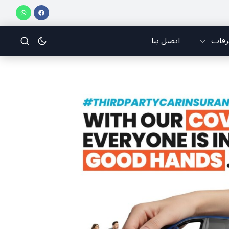
بناني للرياضات الجوّية وجمعية طيّاري ومدرّبي الطيران الشراعي
فريق جازو للسباقات 
رقات
اتصل بنا