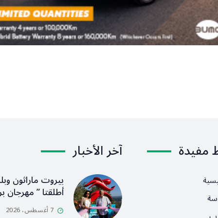
ط مفيدة
آخر الأخبار
بيروت ماراثون وبلد
يسية
أطلقتا ” مهرجان بر
سة
7 أغسطس، 2026
رب