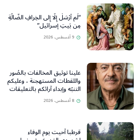
“لَم أُرْسَلْ إِلَّا إِلى الخِرافِ الضَّالَّةِ
مِن بَيتِ إسرائيل”
9 أغسطس، 2026
علينا توثيق المخالفات بالصُور
واللقطات المستهجنة ، وعليكم
التنبّه وإبداء آرائكم بالتعليقات
(جورج صبّاغ)
8 أغسطس، 2026
قرطبا أحيت يوم الوفاء