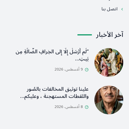
اتصل بنا
آخر الأخبار
“لَم أُرْسَلْ إِلَّا إِلى الخِرافِ الضَّالَّةِ مِن
بَيتِ…
9 أغسطس، 2026
علينا توثيق المخالفات بالصُور
واللقطات المستهجنة ، وعليكم…
8 أغسطس، 2026