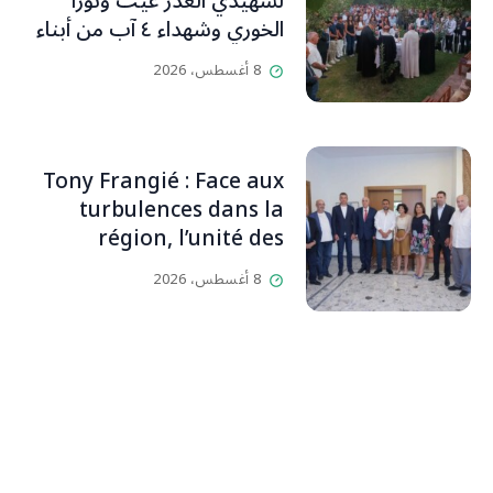
لشهيدي الغدر غيث ونورا
الخوري وشهداء ٤ آب من أبناء
البلدة.. كارين الخوري افرام: لقد
8 أغسطس، 2026
كان بيتنا، بوجود والدي، ينبض
دائماً بالحياة، ويجمع الأهل
والمحبين. وحاول الغدر والشرّ
إقفاله لكنه لم يستطع لأنه
Tony Frangié : Face aux
بيت رسالة وتاريخ وإيمان وقيم
turbulences dans la
مستمرة (صور وVideo)
région, l’unité des
Libanais est primordiale
8 أغسطس، 2026
L’OLJ / Par Scarlett
HADDAD