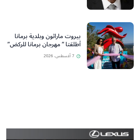
بيروت ماراثون وبلدية برمانا
أطلقتا ” مهرجان برمانا للركض”
7 أغسطس، 2026