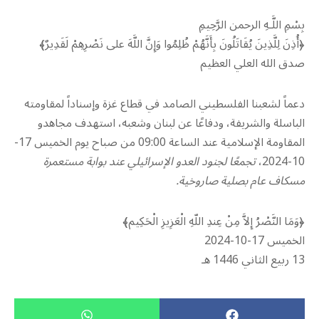
بِسْمِ اللَّـهِ الرحمن الرَّحِيمِ
﴿أُذِنَ لِلَّذِينَ يُقَاتَلُونَ بِأَنَّهُمْ ظُلِمُوا وَإِنَّ اللَّهَ على نَصْرِهِمْ لَقَدِيرٌ﴾
صدق الله العلي العظيم
دعماً لشعبنا الفلسطيني الصامد في قطاع غزة وإسناداً لمقاومته
الباسلة ‌‏‌‏‌والشريفة، ودفاعًا عن لبنان ‏وشعبه، ‏استهدف مجاهدو
المقاومة الإسلامية عند الساعة 09:00 من صباح يوم الخميس 17-
10-‏‏2024،
تجمعًا ‏لجنود العدو الإسرائيلي عند بوابة مستعمرة
مسكاف عام بصلية صاروخية.‏
﴿وَمَا النَّصْرُ إِلاَّ مِنْ عِندِ اللّهِ الْعَزِيزِ الْحَكِيم﴾
الخميس 17-10-2024
13 ربيع الثاني 1446 هـ