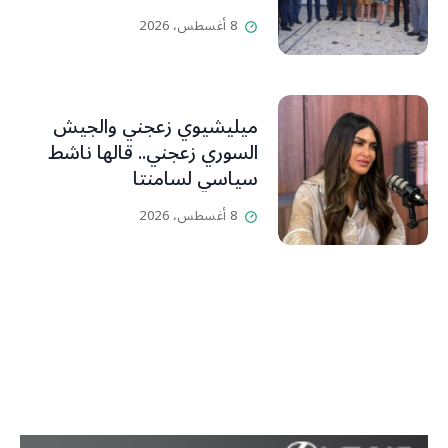
Libanais est primordiale
8 أغسطس، 2026
L’OLJ / Par Scarlett
HADDAD
ميليشيوي زعجني والجيش
السوري زعجني.. قالها ناشط
سياسي لسامنتا
8 أغسطس، 2026