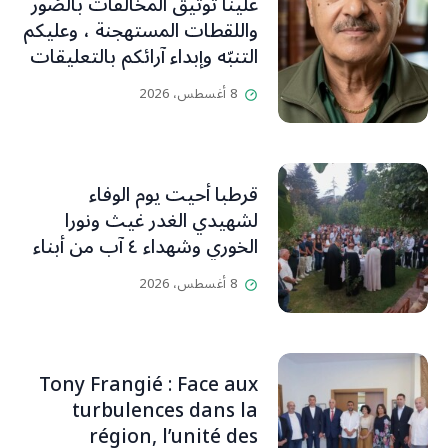
علينا توثيق المخالفات بالصُور
واللقطات المستهجنة ، وعليكم
التنبّه وإبداء آرائكم بالتعليقات
(جورج صبّاغ)
8 أغسطس، 2026
قرطبا أحيت يوم الوفاء
لشهيدي الغدر غيث ونورا
الخوري وشهداء ٤ آب من أبناء
البلدة.. كارين الخوري افرام: لقد
8 أغسطس، 2026
كان بيتنا، بوجود والدي، ينبض
دائماً بالحياة، ويجمع الأهل
والمحبين. وحاول الغدر والشرّ
إقفاله لكنه لم يستطع لأنه
Tony Frangié : Face aux
بيت رسالة وتاريخ وإيمان وقيم
turbulences dans la
مستمرة (صور وVideo)
région, l’unité des