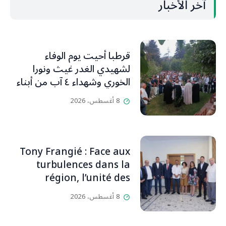
آخر الأخبار
قرطبا أحيت يوم الوفاء
لشهيدي الغدر غيث ونورا
الخوري وشهداء ٤ آب من أبناء
البلدة.. كارين الخوري افرام: لقد
8 أغسطس، 2026
كان بيتنا، بوجود والدي، ينبض
دائماً بالحياة، ويجمع الأهل
والمحبين. وحاول الغدر والشرّ
إقفاله لكنه لم يستطع لأنه
Tony Frangié : Face aux
بيت رسالة وتاريخ وإيمان وقيم
turbulences dans la
مستمرة (صور وVideo)
région, l’unité des
Libanais est primordiale
8 أغسطس، 2026
L’OLJ / Par Scarlett
HADDAD