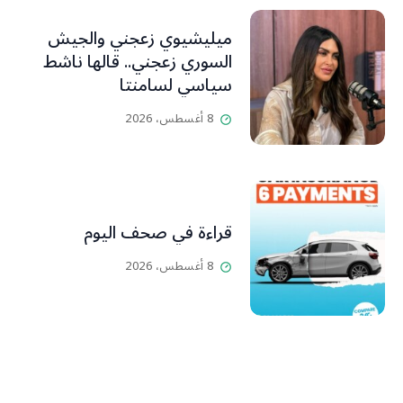
ميليشيوي زعجني والجيش
السوري زعجني.. قالها ناشط
سياسي لسامنتا
8 أغسطس، 2026
قراءة في صحف اليوم
8 أغسطس، 2026