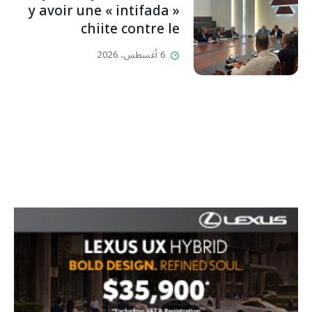
y avoir une « intifada »
chiite contre le
HezbollahL’OLJ / Par
6 أغسطس، 2026
Scarlett HADDAD,