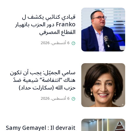
قيادي كتائبي يكشف ل
Franko دور الحزب بانهيار
القطاع المصرفي
6 أغسطس، 2026
سامي الجميّل: يجب أن تكون
هناك “انتفاضة” شيعية ضدّ
حزب الله (سكارلت حداد)
6 أغسطس، 2026
Samy Gemayel : Il devrait