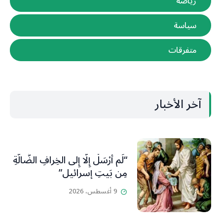
رياضة
سياسة
متفرقات
آخر الأخبار
“لَم أُرْسَلْ إِلَّا إِلى الخِرافِ الضَّالَّةِ
مِن بَيتِ إسرائيل”
9 أغسطس، 2026