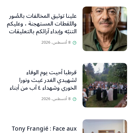
علينا توثيق المخالفات بالصُور
واللقطات المستهجنة ، وعليكم
التنبّه وإبداء آرائكم بالتعليقات
(جورج صبّاغ)
8 أغسطس، 2026
قرطبا أحيت يوم الوفاء
لشهيدي الغدر غيث ونورا
الخوري وشهداء ٤ آب من أبناء
البلدة.. كارين الخوري افرام: لقد
8 أغسطس، 2026
كان بيتنا، بوجود والدي، ينبض
دائماً بالحياة، ويجمع الأهل
والمحبين. وحاول الغدر والشرّ
إقفاله لكنه لم يستطع لأنه
Tony Frangié : Face aux