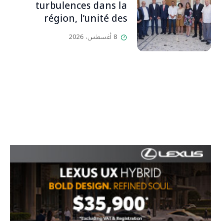
بيت رسالة وتاريخ وإيمان وقيم
turbulences dans la
مستمرة (صور وVideo)
région, l’unité des
Libanais est primordiale
8 أغسطس، 2026
L’OLJ / Par Scarlett
HADDAD