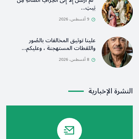
“لَم أُرْسَلْ إِلَّا إِلى الخِرافِ الضَّالَّةِ مِن
بَيتِ…
9 أغسطس، 2026
علينا توثيق المخالفات بالصُور
واللقطات المستهجنة ، وعليكم…
8 أغسطس، 2026
النشرة الإخبارية