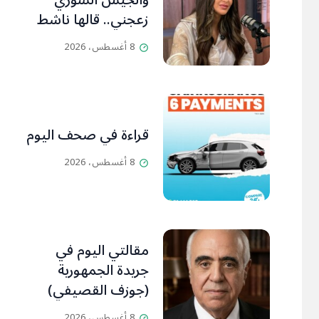
والجيش السوري
زعجني.. قالها ناشط
سياسي لسامنتا
8 أغسطس، 2026
قراءة في صحف اليوم
8 أغسطس، 2026
مقالتي اليوم في
جريدة الجمهورية
(جوزف القصيفي)
8 أغسطس، 2026