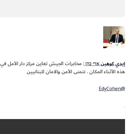
إيدي كوهين אדי כהן
: مخابرات الجيش تعاين مركز دار الأمل ف
هذه الأثناء المكان . نتمنى الأمن والامان للبنانيين
@EdyCohen
.