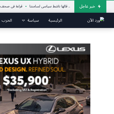
خبر عاجل
يش السوري زعجني.. قالها ناشط سياسي لسامنتا
قراءة في صحف اليوم
م
الرئيسية
سياسة
الحرب