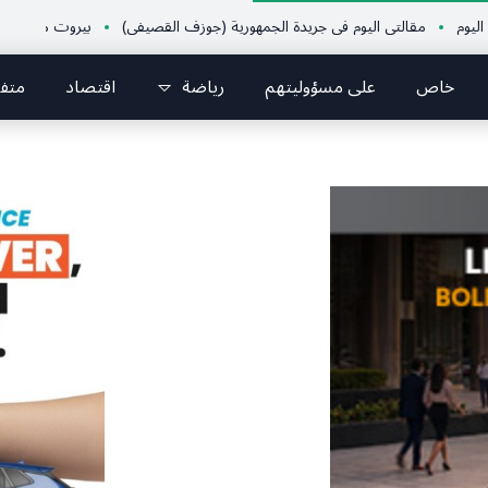
قالتي اليوم في جريدة الجمهورية (جوزف القصيفي)
بيروت ماراثون وبلدية برمان
خاص
على مسؤوليتهم
رياضة
اقتصاد
متف