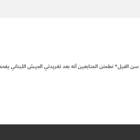
ي سن الفيل* نطمئن المتابعين أنه بعد تغريدتي الجيش اللبناني يف