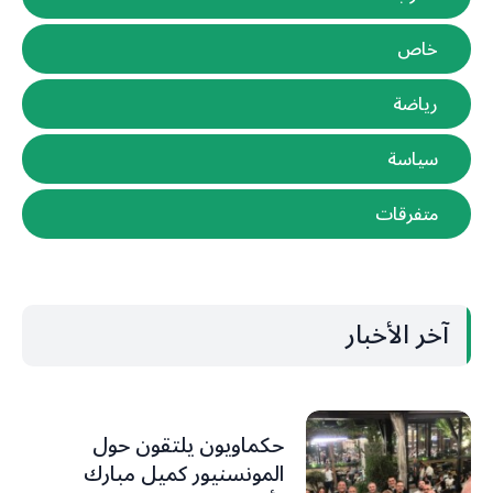
خاص
رياضة
سياسة
متفرقات
آخر الأخبار
حكماويون يلتقون حول
المونسنيور كميل مبارك