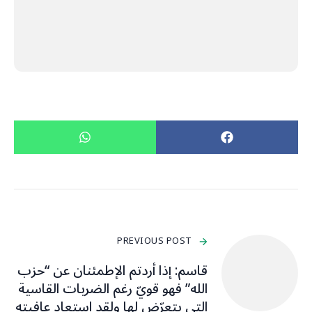
PREVIOUS POST
قاسم: إذا أردتم الإطمئنان عن “حزب
الله” فهو قويّ رغم الضربات القاسية
التي يتعرّض لها ولقد استعاد عافيته