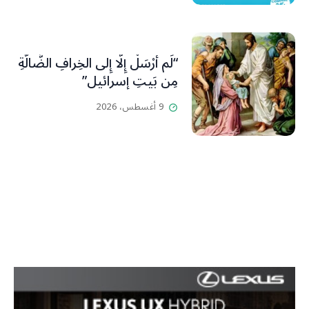
“لَم أُرْسَلْ إِلَّا إِلى الخِرافِ الضَّالَّةِ
مِن بَيتِ إسرائيل”
9 أغسطس، 2026