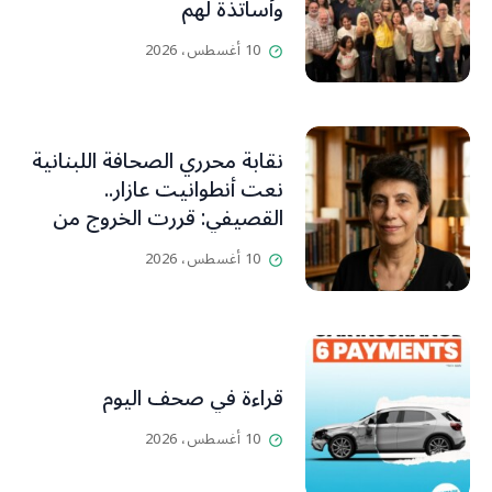
وأساتذة لهم
10 أغسطس، 2026
نقابة محرري الصحافة اللبنانية
نعت أنطوانيت عازار..
القصيفي: قررت الخروج من
عزلتها والإنطلاق إلى عالم
10 أغسطس، 2026
أفضل ينسيها ما سامته من
عذابات ومعاناة
قراءة في صحف اليوم
10 أغسطس، 2026