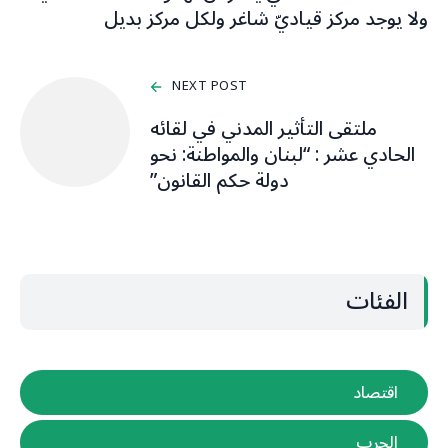
ولا يوجد مركز قياديّ شاغر ولكل مركز بديل
NEXT POST
ملتقى التأثير المدني في لقائه
الحادي عشر : “لبنان والمواطنة: نحو
دولة حكم القانون”
الفئات
اقتصاد
الحرب