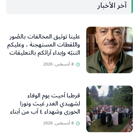
آخر الأخبار
علينا توثيق المخالفات بالصُور
واللقطات المستهجنة ، وعليكم
التنبّه وإبداء آرائكم بالتعليقات
(جورج صبّاغ)
8 أغسطس، 2026
قرطبا أحيت يوم الوفاء
لشهيدي الغدر غيث ونورا
الخوري وشهداء ٤ آب من أبناء
البلدة.. كارين الخوري افرام: لقد
8 أغسطس، 2026
كان بيتنا، بوجود والدي، ينبض
دائماً بالحياة، ويجمع الأهل