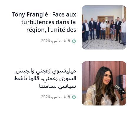
والمحبين. وحاول الغدر والشرّ
إقفاله لكنه لم يستطع لأنه
Tony Frangié : Face aux
بيت رسالة وتاريخ وإيمان وقيم
turbulences dans la
مستمرة (صور وVideo)
région, l’unité des
Libanais est primordiale
8 أغسطس، 2026
L’OLJ / Par Scarlett
HADDAD
ميليشيوي زعجني والجيش
السوري زعجني.. قالها ناشط
سياسي لسامنتا
8 أغسطس، 2026