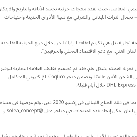
ق التصميمي المعاصر، حيث تقدم منتجات حرفية تجسد الأناقة والتاريخ والابتكار.
– بجمال التراث اللبناني والشرقي مع تلبية الأذواق الحديثة واحتياجات
طونيوس : ” Coqlico ليست مجرد علامة تجارية، بل هي تكريم لثقافتنا وتراثنا. من خلال مزج الحرفية التقليدي
بنان الغني، مع دعم الاقتصاد المحلي والحرفيين”.
 تجربة العملاء بشكل عام. فقد تم تصميم تغليف العلامة التجارية لتوفير
تجربة فريدة عند فتح العبوة، مع صناديق مؤمنة بشكل عالٍ تهدف إلى الشحن الآمن عالميًا. ويضمن متجر Coqlico الإلكتروني المتكامل
منذ إنشائها، عرضت كوكيليكو منتجاتها في فعاليات دولية مرموقة، بما في ذلك الجناح اللبناني في إكسبو 2020 دبي، وتم ع
بيع شهيرة مثل @creambeirut و@citiesdubai في دبي مول. في لبنان يمكن إيجاد هذه المنتجات في متاجر مثل @solea_concept و
ن لبنان إلى العالم”، تستمر Coqlico في إبداع قطع خالدة تجسد الأمل والحب والتواصل، مقدمة تجربة منسقة خصيصًا