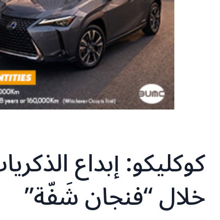
كوكليكو: إبداع الذكر
خلال “فنجان شَفّة”