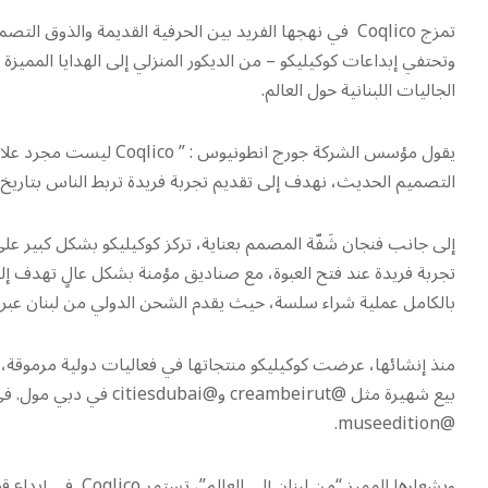
تمزج Coqlico في نهجها الفريد بين الحرفية القديمة والذو
وتحتفي إبداعات كوكيليكو – من الديكور المنزلي إلى الهدايا المميزة 
الجاليات اللبنانية حول العالم.
يقول مؤسس الشركة جورج ان
التصميم الحديث، نهدف إلى تقديم تجربة فريدة تربط الناس بتاريخ ل
إلى جانب فنجان شَفّة المصمم بعناية، تركز كوكيليكو بشكل كبير على
بالكامل عملية شراء سلسة، حيث يقدم الشحن الدولي من لبنان عبر DHL Express خلال أيام قليلة.
@museedition.
وبشعارها المميز “م