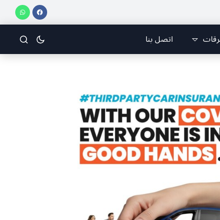
ي للرياضات الجوّية وجمعية طيّاري ومدرّبي الطيران الشراعي
فريق جازو للسباقات يحرز ا
رقات
اتصل بنا