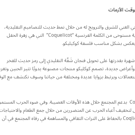
 وقت الأزمات
في الغني للشرق والترويج له من خلال نمط حديث للتصاميم التقليدية،
وخاصة “فنجان الشَفّة” التراثي واللبناني الأصيل. اسم العلامة التجارية مستوحى من الكلمة الفرنسية “Coquelicot” التي هي زهرة الحقل
ما يعكس بشكل مناسب فلسفة كوكيليكو.
بر 2020، وسرعان ما اكتسبت شهرة بقدرتها على تحويل فنجان شَفّة التقليدي إلى رمز حديث للفخر
اد وأغراض جديدة، تصمم كوكليكو منتجات مصنوعة يدويًا تثير الحنين وتغ
د الاستعمالات ويرتبط بزوايا عديدة ومختلفة من حياتنا وسوف نكتشف مع ال
نظرًا للظروف الصعبة التي يمر بها لبنان حاليًا، تلتزم “كوكليكو” Coqlico بدعم المجتمع خلال هذه الأوقات العصيبة. وفي ضوء الحرب المست
 لتخفيف أعباء الحرب عن المتضررين من خلال جمع الطعام والاحتياجات
الأساسية للبقاء في هذه الفترة الصعبة. تعكس هذه المبادرة التزام Coqlico بالحفاظ على التراث الثقافي والمساهمة في رفاه المجتمع في آن