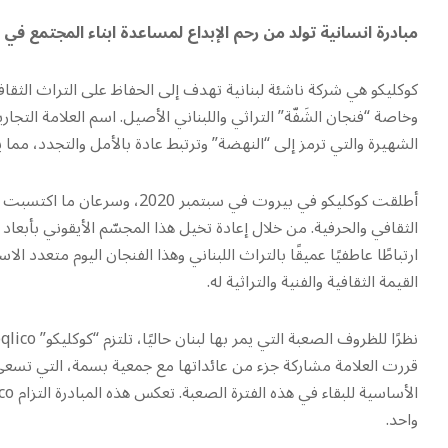
مبادرة انسانية تولد من رحم الإبداع لمساعدة ابناء المجتمع في
كوكليكو هي شركة ناشئة لبنانية تهدف إلى الحفاظ على التراث الثقا
الشهيرة والتي ترمز إلى “النهضة” وترتبط عادة بالأمل والتجدد، م
أطلقت كوكليكو في بيروت في سبتم
الثقافي والحرفية. من خلال إعادة تخيل هذا المجسّم الأيقوني بأبع
ارتباطًا عاطفيًا عميقًا بالتراث اللبناني وهذا الفنجان اليوم متعد
القيمة الثقافية والفنية والتراثية له.
قررت العلامة مشاركة جزء من عائداتها مع جمعية بسمة، التي تسعى
واحد.