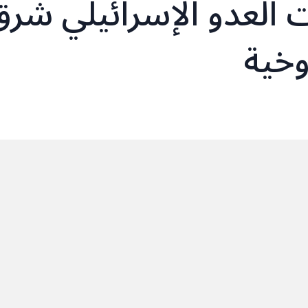
 لِقوات العدو الإسرائيلي شر
وخية