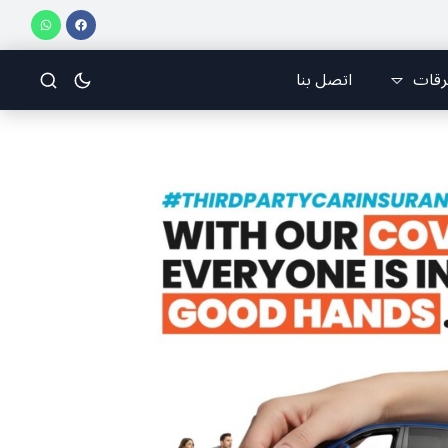
ناني للرياضات الجوّية وجمعية طيّاري ومدرّبي الطيران الشراعي
فريق جازو للسباقات يح
رقات
اتصل بنا