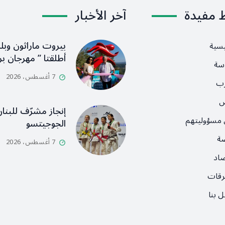
ط مفيدة
آخر الأخبار
بيروت ماراثون وبلد
يسية
أطلقتا ” مهرجان بر
سة
7 أغسطس، 2026
رب
ص
إنجاز مشرّف للبنان
 مسؤوليتهم
الجوجيتسو
ضة
7 أغسطس، 2026
صاد
رقات
 بنا