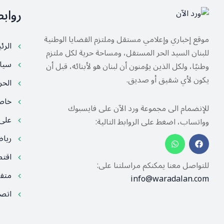
رواب
موقع إخباري وإعلامي مستقل وملتزم القضايا الوطنية
الرئ
للبنان السيد الحر المستقل، ومساحة حرية لكل ملتزم
سيا
وطنيًا، ولكل الذين يؤمنون أن لبنان هو لأبنائه، قبل أن
يكون لأي شقيق أو صديق.
الح
خا
للإنضمام الى مجموعة ورد الآن على فايسبوك
على
وواتساب، اضغط على الروابط التالية:
ريا
اقت
للتواصل معنا يمكنكم مراسلتنا على:
متف
info@waradalan.com
اتصل